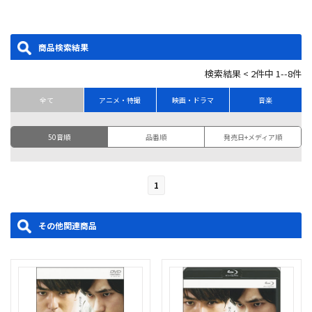
商品検索結果
検索結果 < 2件中 1--8件
全て
アニメ・特撮
映画・ドラマ
音楽
50音順
品番順
発売日+メディア順
1
その他関連商品