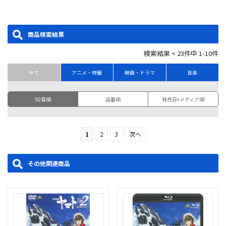
商品検索結果
検索結果 < 23件中 1-10件
全て
アニメ・特撮
映画・ドラマ
音楽
50音順
品番順
発売日+メディア順
1
2
3
次へ
その他関連商品