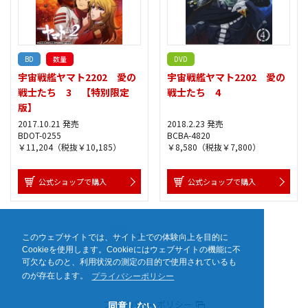
BD
数量
DVD
宇宙戦艦ヤマト2202 愛の
宇宙戦艦ヤマト2202 愛の
戦士たち 3 【特別限定
戦士たち 4
版】
2017.10.21 発売
2018.2.23 発売
BDOT-0255
BCBA-4820
￥11,204（税抜￥10,185）
￥8,580（税抜￥7,800）
公式ショップで購入
公式ショップで購入
1
2
3
次へ
このウェブサイトでは、サイト上での体験向上を目的に
Cookieを使用します。Cookieにはウェブサイトの機能に不
可欠なものと、利用状況の測定の目的で使用されているも
のが存在します。
プライバシーポリシー
プライバシーポリシー
同意しない