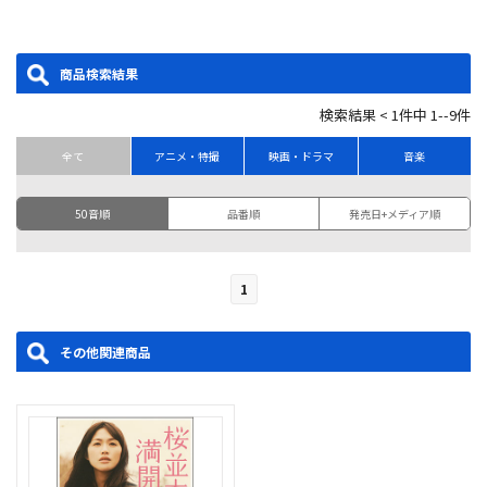
商品検索結果
検索結果 < 1件中 1--9件
全て
アニメ・特撮
映画・ドラマ
音楽
50音順
品番順
発売日+メディア順
1
その他関連商品