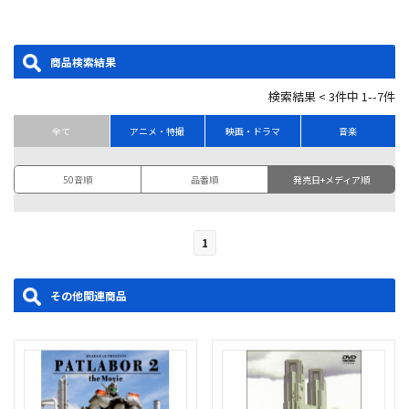
商品検索結果
検索結果 < 3件中 1--7件
全て
アニメ・特撮
映画・ドラマ
音楽
50音順
品番順
発売日+メディア順
1
その他関連商品