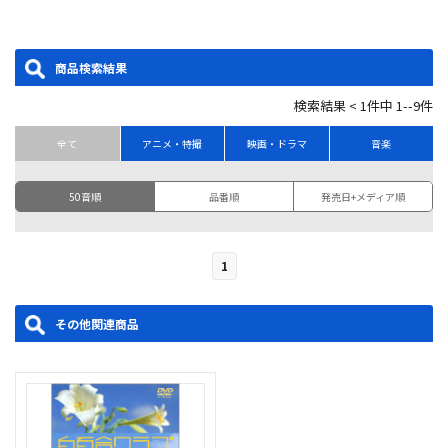
商品検索結果
検索結果 < 1件中 1--9件
全て
アニメ・特撮
映画・ドラマ
音楽
50音順
品番順
発売日+メディア順
1
その他関連商品