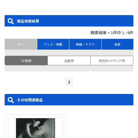
商品検索結果
検索結果 < 1件中 1--9件
全て
アニメ・特撮
映画・ドラマ
音楽
50音順
品番順
発売日+メディア順
1
その他関連商品