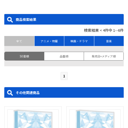
商品検索結果
検索結果 < 4件中 1--6件
全て
アニメ・特撮
映画・ドラマ
音楽
50音順
品番順
発売日+メディア順
1
その他関連商品