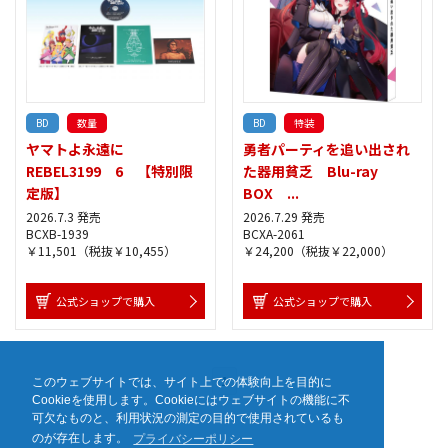
BD
数量
BD
特装
ヤマトよ永遠に
勇者パーティを追い出され
REBEL3199 6 【特別限
た器用貧乏 Blu-ray
定版】
BOX ...
2026.7.3 発売
2026.7.29 発売
BCXB-1939
BCXA-2061
￥11,501（税抜￥10,455）
￥24,200（税抜￥22,000）
公式ショップで購入
公式ショップで購入
1
このウェブサイトでは、サイト上での体験向上を目的に
Cookieを使用します。Cookieにはウェブサイトの機能に不
可欠なものと、利用状況の測定の目的で使用されているも
のが存在します。
プライバシーポリシー