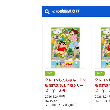
その他関連商品
DVD
DVD
クレヨンしんちゃん ＴＶ
クレヨン
版傑作選 第１７期シリー
版傑作選
ズ ① オラ...
ズ ① オ
2026.6.24 発売
2026.6.24
BCBA-5213
BCDR-397
￥3,080（税抜￥2,800）