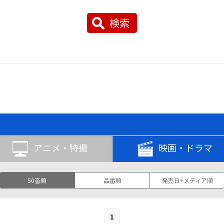
検索
アニメ・特撮
映画・ドラマ
50音順
品番順
発売日+メディア順
1