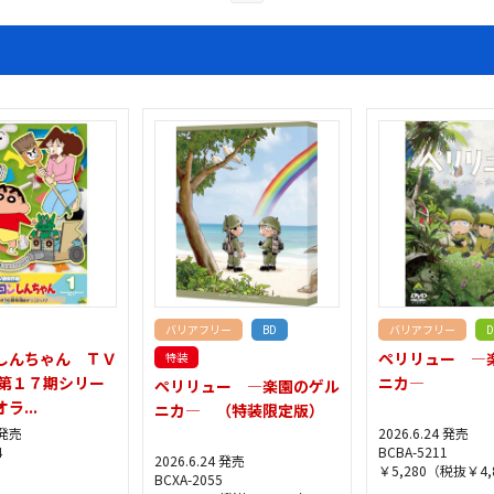
バリアフリー
BD
バリアフリー
D
しんちゃん ＴＶ
ペリリュー ―
特装
 第１７期シリー
ニカ―
ペリリュー ―楽園のゲル
ラ...
ニカ― （特装限定版）
 発売
2026.6.24 発売
4
BCBA-5211
2026.6.24 発売
￥5,280（税抜￥4,
BCXA-2055