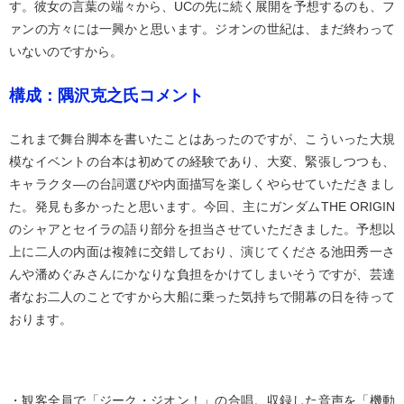
す。彼女の言葉の端々から、UCの先に続く展開を予想するのも、フ
ァンの方々には一興かと思います。ジオンの世紀は、まだ終わって
いないのですから。
構成：隅沢克之氏コメント
これまで舞台脚本を書いたことはあったのですが、こういった大規
模なイベントの台本は初めての経験であり、大変、緊張しつつも、
キャラクタ―の台詞選びや内面描写を楽しくやらせていただきまし
た。発見も多かったと思います。今回、主にガンダムTHE ORIGIN
のシャアとセイラの語り部分を担当させていただきました。予想以
上に二人の内面は複雑に交錯しており、演じてくださる池田秀一さ
んや潘めぐみさんにかなりな負担をかけてしまいそうですが、芸達
者なお二人のことですから大船に乗った気持ちで開幕の日を待って
おります。
・観客全員で「ジーク・ジオン！」の合唱。収録した音声を「機動