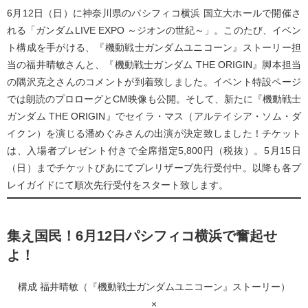
6月12日（日）に神奈川県のパシフィコ横浜 国立大ホールで開催さ
れる「ガンダムLIVE EXPO ～ジオンの世紀～」。このたび、イベン
ト構成を手がける、『機動戦士ガンダムユニコーン』ストーリー担
当の福井晴敏さんと、『機動戦士ガンダム THE ORIGIN』脚本担当
の隅沢克之さんのコメントが到着致しました。イベント特設ページ
では朗読のプロローグとCM映像も公開。そして、新たに『機動戦士
ガンダム THE ORIGIN』でセイラ・マス（アルテイシア・ソム・ダ
イクン）を演じる潘めぐみさんの出演が決定致しました！チケット
は、入場者プレゼント付きで全席指定5,800円（税抜）。5月15日
（日）までチケットぴあにてプレリザーブ先行受付中。以降も各プ
レイガイドにて順次先行受付をスタート致します。
集え国民！6月12日パシフィコ横浜で奮起せ
よ！
構成 福井晴敏（『機動戦士ガンダムユニコーン』ストーリー）
×