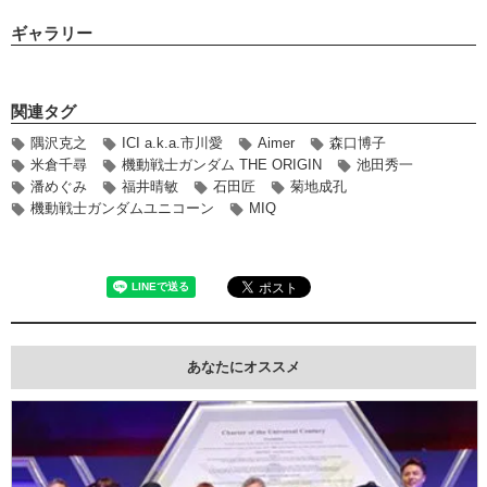
ギャラリー
関連タグ
隅沢克之
ICI a.k.a.市川愛
Aimer
森口博子
米倉千尋
機動戦士ガンダム THE ORIGIN
池田秀一
潘めぐみ
福井晴敏
石田匠
菊地成孔
機動戦士ガンダムユニコーン
MIQ
あなたにオススメ