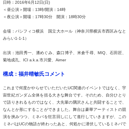
日時：2016年6月12日(日)
＜昼公演＞開場：13時/開演：14時
＜夜公演＞開場：17時30分 開演：18時30分
会場：パシフィコ横浜 国立大ホール（神奈川県横浜市西区みなと
みらい1-1-1）
出演：池田秀一、潘めぐみ、森口博子、米倉千尋、MIQ、石田匠、
菊地成孔、ICI a.k.a.市川愛、Aimer
構成：福井晴敏氏コメント
これまで何度かやらせていただいたUC関連のイベントではなく、宇
宙世紀ガンダム全体を括る大きな舞台です。そのため、自分ひとり
で語りきれるものではなく、大先輩の隅沢さんと共闘することで、
なんとか形にすることができました。舞台は豪華アーティストの競
演を挟みつつ、ミネバを狂言回しにして進行していきますが、この
ミネバはUCの物語が終わったあと、何処かに潜伏しているミネバで