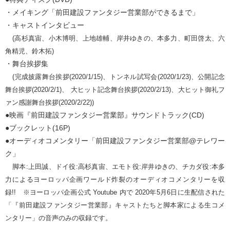
・メイキング「前田建設ファンタジー営業部ができるまで」
・キャストインタビュー
(高杉真宙、小木博明、上地雄輔、岸井ゆきの、本多力、町田啓太、六
角精児、鈴木拓)
・舞台挨拶集
(完成披露舞台挨拶(2020/1/15)、トンネル試写会(2020/1/23)、公開記念
舞台挨拶(2020/2/1)、 大ヒット記念舞台挨拶(2020/2/13)、大ヒット御礼フ
ァン感謝舞台挨拶(2020/2/22))
●映画『前田建設ファンタジー営業部』サウンドトラック(CD)
●ブックレット(16P)
●オーディオコメンタリー「前田建設ファンタジー営業部@テレワー
ク」
脚本:上田誠、ドイ役:高杉真宙、エモト役:岸井ゆきの、チカダ役:本多
力によるヨーロッパ企画ワールド炸裂のオーディオコメンタリーを収
録!! ※ヨーロッパ企画公式 Youtube 内で 2020年5月6日に生配信された
「『前田建設ファンタジー営業部』キャストたちと脚本家による生コメ
ンタリー」の音声のみの収録です。