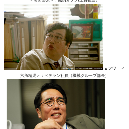
＜町田啓太＞：掘削オタク(土質担当）
▲フワ
＜
六角精児＞：ベテラン社員（機械グループ部長）