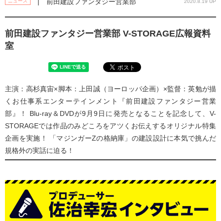
| 前田建設ファンタジー営業部
ニュース
2020.8.19 UP
前田建設ファンタジー営業部 V-STORAGE広報資料
室
主演：高杉真宙×脚本：上田誠（ヨーロッパ企画）×監督：英勉が描
くお仕事系エンターテインメント『前田建設ファンタジー営業
部』！ Blu-ray＆DVDが9月9日に発売となることを記念して、V-
STORAGEでは作品のみどころをアツくお伝えするオリジナル特集
企画を実施！ 「マジンガーZの格納庫」の建設設計に本気で挑んだ
規格外の実話に迫る！