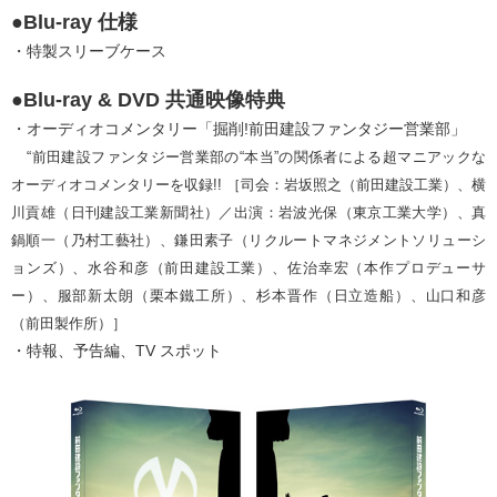
●Blu-ray 仕様
・特製スリーブケース
●Blu-ray & DVD 共通映像特典
・オーディオコメンタリー「掘削!前田建設ファンタジー営業部」
“前田建設ファンタジー営業部の“本当”の関係者による超マニアックな
オーディオコメンタリーを収録!! ［司会：岩坂照之（前田建設工業）、横
川貢雄（日刊建設工業新聞社）／出演：岩波光保（東京工業大学）、真
鍋順一（乃村工藝社）、鎌田素子（リクルートマネジメントソリューシ
ョンズ）、水谷和彦（前田建設工業）、佐治幸宏（本作プロデューサ
ー）、服部新太朗（栗本鐵工所）、杉本晋作（日立造船）、山口和彦
（前田製作所）］
・特報、予告編、TV スポット