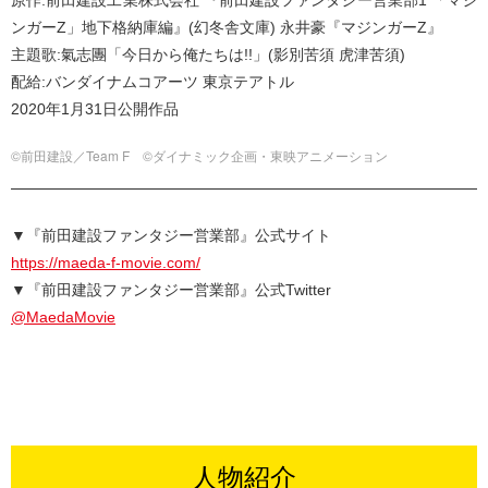
原作:前田建設工業株式会社 『前田建設ファンタジー営業部1 「マジ
ンガーZ」地下格納庫編』(幻冬舎文庫) 永井豪『マジンガーZ』
主題歌:氣志團「今日から俺たちは!!︎」(影別苦須 虎津苦須)
配給:バンダイナムコアーツ 東京テアトル
2020年1月31日公開作品
©前田建設／Team F ©ダイナミック企画・東映アニメーション
▼『前田建設ファンタジー営業部』公式サイト
https://maeda-f-movie.com/
▼『前田建設ファンタジー営業部』公式Twitter
@MaedaMovie
人物紹介