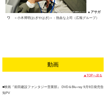
▲アサガ
ワ
＜小木博明(おぎやはぎ)＞：熱血な上司（広報グループ）
動画
▲TOPへ戻る
■映画『前田建設ファンタジー営業部』 DVD＆Blu-ray 9月9日発売告
知PV