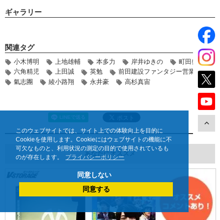
ギャラリー
関連タグ
小木博明
上地雄輔
本多力
岸井ゆきの
町田啓太
六角精児
上田誠
英勉
前田建設ファンタジー営業部
氣志團
綾小路翔
永井豪
高杉真宙
このウェブサイトでは、サイト上での体験向上を目的に
Cookieを使用します。Cookieにはウェブサイトの機能に不
可欠なものと、利用状況の測定の目的で使用されているも
あなたにオススメ
のが存在します。
プライバシーポリシー
同意しない
同意する