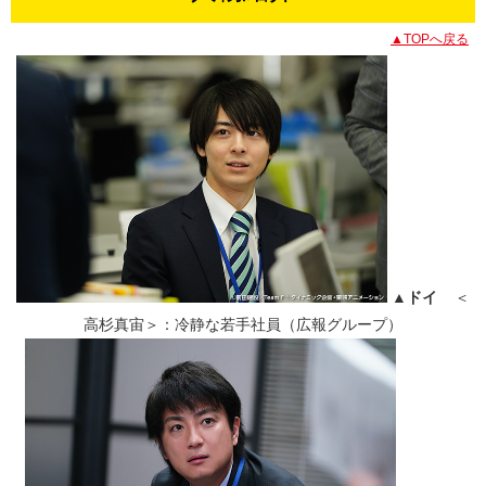
▲TOPへ戻る
▲ドイ
＜
高杉真宙＞：冷静な若手社員（広報グループ）