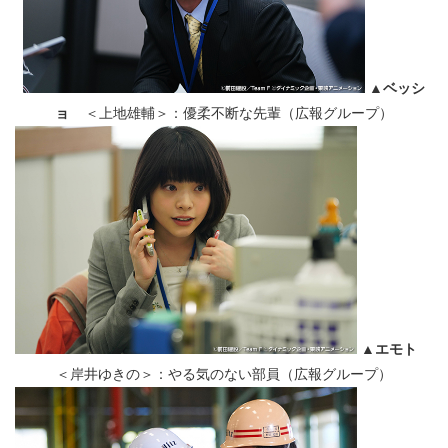
▲ベッシ
ョ
＜上地雄輔＞：優柔不断な先輩（広報グループ）
▲エモト
＜岸井ゆきの＞：やる気のない部員（広報グループ）