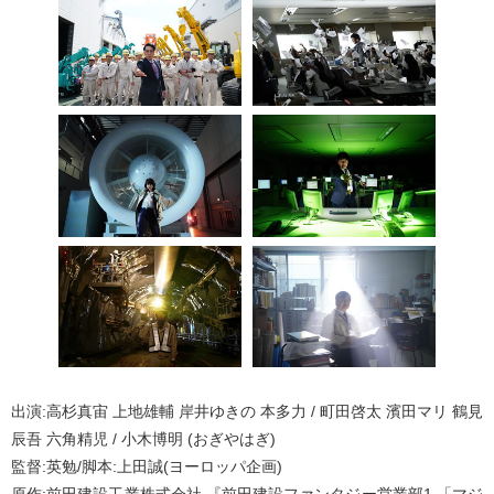
出演:高杉真宙 上地雄輔 岸井ゆきの 本多力 / 町田啓太 濱田マリ 鶴見
辰吾 六角精児 / 小木博明 (おぎやはぎ)
監督:英勉/脚本:上田誠(ヨーロッパ企画)