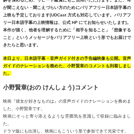
解を深めるため、リピート鑑賞にもご活用いただけます。また、耳
が聞こえない・聞こえづらい方のためにバリアフリー日本語字幕の
上映も予定しております(UDCast 方式も対応しています。バリアフ
リー日本語字幕の上映情報は、公式 HP にてお知らせいたします)。
本作が描く、他者を理解するために「相手を知ること」「想像する
こと」というメッセージをバリアフリー上映という形でもお届けで
きたらと思います。
本日より、日本語字幕・音声ガイド付きの予告編映像も公開。音声
ガイドのナレーションを務めた、小野賢章のコメントも到着しまし
た。
小野賢章(おの けんしょう)コメント
映画『彼女が好きなものは』の音声ガイドのナレーションを務めま
した、小野賢章です。
映画にそっと寄り添えるような雰囲気を意識して収録に臨みまし
た。
ドラマ版にも出演し、映画にもこういう形で参加できて光栄です。