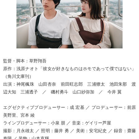
監督・脚本：草野翔吾
原作：浅原ナオト「彼女が好きなものはホモであって僕ではない」
（角川文庫刊）
出演：神尾楓珠 山田杏奈 前田旺志郎 三浦獠太 池田朱那 渡
辺大知 三浦透子 ／ 磯村勇斗 山口紗弥加 ／ 今井 翼
エグゼクティブプロデューサー：成 宏基 ／ プロデューサー：前原
美野里、宮本 綾
ラインプロデューサー：小泉 朋 ／ 音楽：ゲイリー芦屋
撮影：月永雄太 ／ 照明：藤井 勇 ／ 美術：安宅紀史 ／ 録音：齋藤
泰陽 ／ 装飾：山本直輝