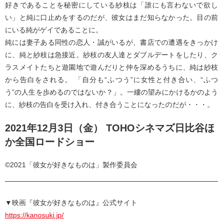
好きであることを秘密にしている紗枝は「誰にも言わないで欲し
い」と純に口止めをするのだが、彼女はまだ知らなかった。目の前
にいる純がゲイであることに。
純には妻子ある同性の恋人・誠がいるが、書店での遭遇をきっかけ
に、純と紗枝は急接近。紗枝の友人達とダブルデートをしたり、ク
ラスメイトたちと遊園地で遊んだりと仲を深めるうちに、純は紗枝
から告白をされる。 「自分も“ふつう”に女性と付き合い、“ふつ
う”の人生を歩めるのではないか？」。⼀縷の望みにかけるかのよう
に、紗枝の告白を受け入れ、付き合うことになったのだが・・・。
2021年12月3日（金） TOHOシネマズ日比谷ほ
か全国ロードショー
©2021「彼女が好きなものは」製作委員会
▼映画『彼女が好きなものは』公式サイト
https://kanosuki.jp/