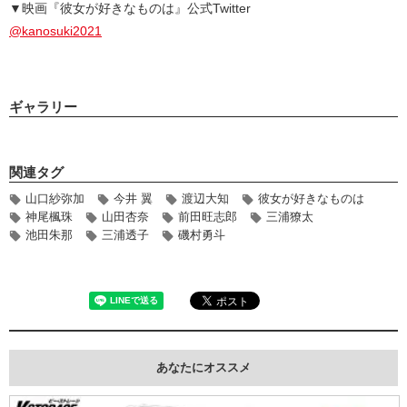
▼映画『彼女が好きなものは』公式Twitter
@kanosuki2021
ギャラリー
関連タグ
山口紗弥加
今井 翼
渡辺大知
彼女が好きなものは
神尾楓珠
山田杏奈
前田旺志郎
三浦獠太
池田朱那
三浦透子
磯村勇斗
あなたにオススメ