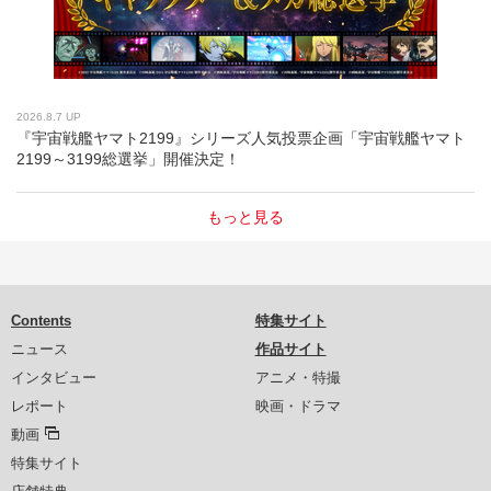
2026.8.7 UP
『宇宙戦艦ヤマト2199』シリーズ人気投票企画「宇宙戦艦ヤマト
2199～3199総選挙」開催決定！
もっと見る
Contents
特集サイト
ニュース
作品サイト
インタビュー
アニメ・特撮
レポート
映画・ドラマ
動画
特集サイト