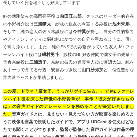
⻑していく姿を瑞々しく好演しています。
純の幼馴染みの高岡亮平役は
前田旺志郎
、クラスのリーダー的存在
の小野雄介役は
三浦獠太
、紗枝の親友の今宮くるみ役は
池田朱那
。
そして、純の恋人の佐々木誠役には
今井翼
が扮し、自分の性的指向
やアイデンティティに悩む純にかつての自分を重ねるように、優し
く寄り添います。また、純のSNSでのみ繋がっている友人 Mr.ファ
ーレンハイト役には
磯村勇斗
、紗枝のBL 好き仲間で腐女子の先輩・
佐倉奈緒役に
三浦透子
、奈緒の彼氏の近藤隼人役に渡辺大知、純を
女手一つで育てる母親・安藤みづき役に
山口紗弥加
と、個性豊かな
実力派キャストが集結しました。
この度、ドラマ「腐女子、うっかりゲイに告る。」で Mr.ファーレ
ンハイト役を演じた声優の小野賢章が、本作『彼女が好きなもの
は』の音声ガイドのナレーションを務めることが決定いたしまし
た。
音声ガイドとは、見えない・見えづらい方が映画を楽しめるよ
うに映像を言葉で説明したガイドで、アプリ UDCast を使えばどな
たでも聞くことができます。監督が監修した音声ガイドは作品の理