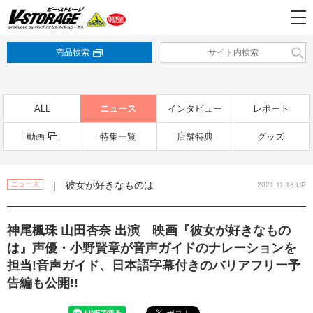
商品検索
ALL
ニュース
インタビュー
レポート
動画
特集一覧
店舗特典
グッズ
| 彼女が好きなものは
ニュース
2021.11.18 UP
神尾楓珠 山田杏奈 出演 映画『彼女が好きなもの
は』声優・小野賢章が音声ガイドのナレーションを
担当!音声ガイド、日本語字幕付きのバリアフリー予
告編も公開!!