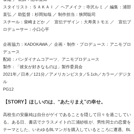
スタイリスト：ＳＡＫＡＩ ／ ヘアメイク：寺沢ルミ ／ 編集：浦部
直弘 ／ 助監督：杉岡知哉 ／ 制作担当：狭間聡司
スチール：柴崎まどか ／ 宣伝デザイン：大寿美トモエ ／ 宣伝プ
ロデューサー：小口心平
企画協力：KADOKAWA ／ 企画・制作・プロデュース：アニモプロ
デュース
配給：バンダイナムコアーツ、アニモプロデュース
製作：「彼女が好きなものは」製作委員会
2021年／日本／121分／アメリカンビスタ／5.1ch／カラー／デジタ
ル
PG12
【STORY】
ほしいのは、“あたりまえ”の幸せ。
高校生の安藤純は自分がゲイであることを隠して日々を過ごしてい
る。ある日、書店でクラスメイトの三浦紗枝が、男性同士の恋愛を
テーマとした、いわゆるBLマンガを購入しているところに遭遇。BL