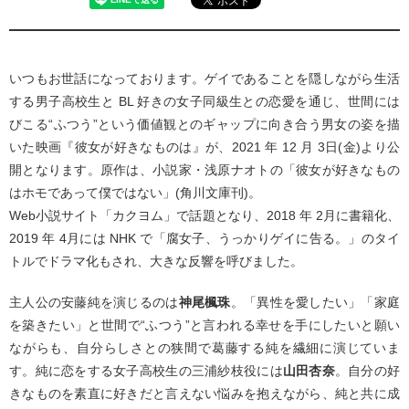
いつもお世話になっております。ゲイであることを隠しながら生活
する男子高校生と BL 好きの女子同級生との恋愛を通じ、世間には
びこる“ふつう”という価値観とのギャップに向き合う男女の姿を描
いた映画『彼女が好きなものは』が、2021 年 12 月 3日(金)より公
開となります。原作は、小説家・浅原ナオトの「彼女が好きなもの
はホモであって僕ではない」(角川文庫刊)。
Web小説サイト「カクヨム」で話題となり、2018 年 2月に書籍化、
2019 年 4月には NHK で「腐女子、うっかりゲイに告る。」のタイ
トルでドラマ化もされ、大きな反響を呼びました。
主人公の安藤純を演じるのは
神尾楓珠
。「異性を愛したい」「家庭
を築きたい」と世間で“ふつう”と言われる幸せを手にしたいと願い
ながらも、自分らしさとの狭間で葛藤する純を繊細に演じていま
す。純に恋をする女子高校生の三浦紗枝役には
山田杏奈
。自分の好
きなものを素直に好きだと言えない悩みを抱えながら、純と共に成