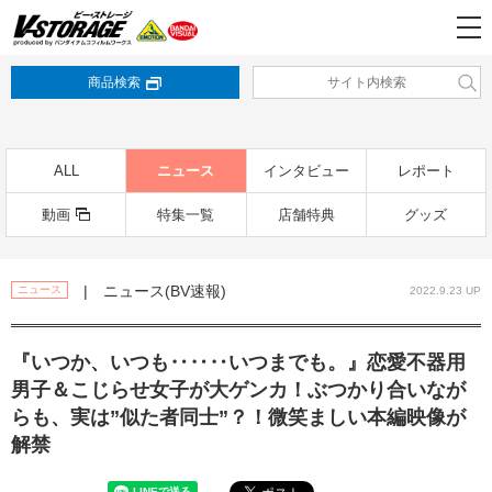
商品検索
ALL
ニュース
インタビュー
レポート
動画
特集一覧
店舗特典
グッズ
| ニュース(BV速報)
ニュース
2022.9.23 UP
『いつか、いつも‥‥‥いつまでも。』恋愛不器用
男子＆こじらせ女子が大ゲンカ！ぶつかり合いなが
らも、実は”似た者同士”？！微笑ましい本編映像が
解禁