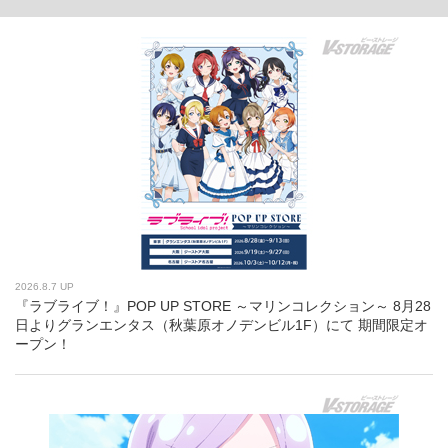
2026.8.7 UP
『ラブライブ！』POP UP STORE ～マリンコレクション～ 8月28
日よりグランエンタス（秋葉原オノデンビル1F）にて 期間限定オ
ープン！