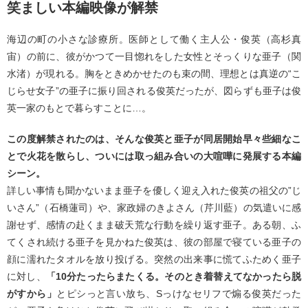
笑ましい本編映像が解禁
海辺の町の小さな診療所。医師として働く主人公・俊英（高杉真
宙）の前に、彼がかつて一目惚れをした女性とそっくりな亜子（関
水渚）が現れる。胸をときめかせたのも束の間、理想とは真逆の“こ
じらせ女子”の亜子に振り回される俊英だったが、図らずも亜子は俊
英一家のもとで暮らすことに…。
この度解禁されたのは、そんな俊英と亜子が同居開始早々些細なこ
とで火花を散らし、ついには取っ組み合いの大喧嘩に発展する本編
シーン。
詳しい事情も聞かないまま亜子を優しく迎え入れた俊英の祖父の”じ
いさん”（石橋蓮司）や、家政婦のきよさん（芹川藍）の気遣いに感
謝せず、感情の赴くまま破天荒な行動を繰り返す亜子。ある朝、ふ
てくされ続ける亜子を見かねた俊英は、彼の部屋で寝ている亜子の
顔に濡れたタオルを放り投げる。突然の出来事に慌てふためく亜子
に対し、
「10分たったらまたくる。そのとき着替えてなかったら脱
がすから」
とピシっと言い放ち、Sっけなセリフで煽る俊英だった