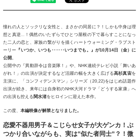
憧れの人とソックリな女性と、まさかの同居に？！しかも中身は理
想と真逆...！偶然のいたずらでひとつ屋根の下で暮らすことになっ
た二人の恋と、家族の繋がりを描くハートウォーミング・ラブスト
ーリー
『いつか、いつも‥‥‥いつまでも。』が10月14日（金）に
公開
。
公開中の『異動辞令は音楽隊！』や、NHK連続テレビ小説「舞いあ
がれ！」の出演が決定するなど活躍の幅を大きく広げる
高杉真宙
を
主演に、「コンフィデンスマン」シリーズ（20,22)をはじめ話題作
出演が続き、来年には自身初のNHK大河ドラマ「どうする家康」へ
の出演も控える
関水渚
をヒロインに迎えた本作。
この度、
本編映像が解禁となりました。
恋愛不器用男子＆こじらせ女子が大ゲンカ！ぶ
つかり合いながらも、実は”似た者同士”？！微