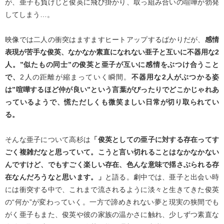
が、亜子も負けじと俊英に飛び掛かり、取っ組み合いの喧嘩が勃発
してしまう…。
映像では二人の衝突はますますヒートアップするばかりだが、
感情
表現が苦手な俊英、なかなか素直になれない亜子と互いに不器用な2
人。”似たもの同士”の俊英と亜子が互いに感情をぶつけ合うこと
で、
2人の距離が縮まっていく瞬間。
不器用な2人がぶつかる姿
は”喧嘩するほど仲が良い”という言葉がぴったりでどこかじゃれあ
っているようで、慌ただしくも微笑ましい日常が切り取られてい
る。
そんな亜子について高杉は
「俊英としての亜子に対する存在ってす
ごく複雑だなと思っていて。こうと言い切れることはなかなかない
んですけど、でもすごく楽しい存在、色んな意味で揺さぶられる存
在なんだろうなと思います。」
と語る。劇中では、亜子と出会い時
には衝突する中で、これまで流されるように淡々と生きてきた俊英
の“何か”が変わっていく。一方で諦めきれない夢と現実の狭間でも
がく亜子もまた、俊英や彼の家族の温かさに触れ、少しずつ素直な