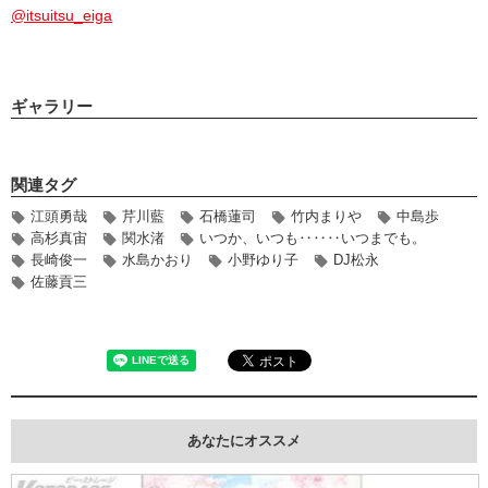
@itsuitsu_eiga
ギャラリー
関連タグ
江頭勇哉
芹川藍
石橋蓮司
竹内まりや
中島歩
高杉真宙
関水渚
いつか、いつも‥‥‥いつまでも。
長崎俊一
水島かおり
小野ゆり子
DJ松永
佐藤貢三
あなたにオススメ