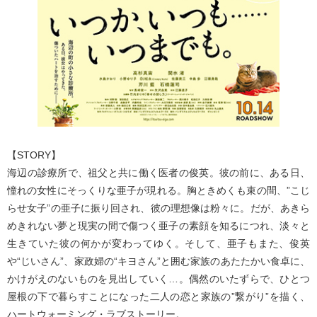
【STORY】
海辺の診療所で、祖父と共に働く医者の俊英。彼の前に、ある日、
憧れの女性にそっくりな亜子が現れる。胸ときめくも束の間、”こじ
らせ女子”の亜子に振り回され、彼の理想像は粉々に。だが、あきら
めきれない夢と現実の間で傷つく亜子の素顔を知るにつれ、淡々と
生きていた彼の何かが変わってゆく。そして、亜子もまた、俊英
や“じいさん”、家政婦の“キヨさん”と囲む家族のあたたかい食卓に、
かけがえのないものを見出していく…。偶然のいたずらで、ひとつ
屋根の下で暮らすことになった二人の恋と家族の”繋がり”を描く、
ハートウォーミング・ラブストーリー。