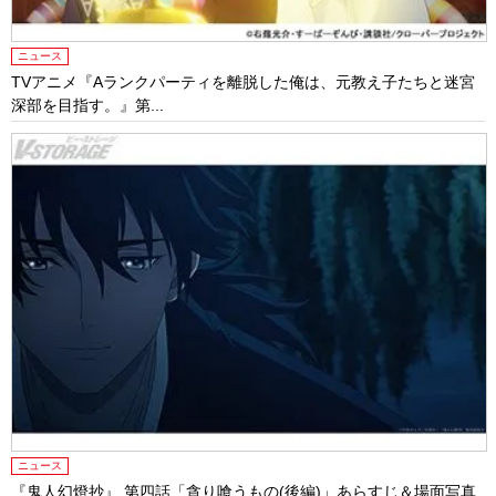
ニュース
TVアニメ『Aランクパーティを離脱した俺は、元教え子たちと迷宮
深部を目指す。』第...
ニュース
『鬼人幻燈抄』 第四話「貪り喰うもの(後編)」あらすじ＆場面写真