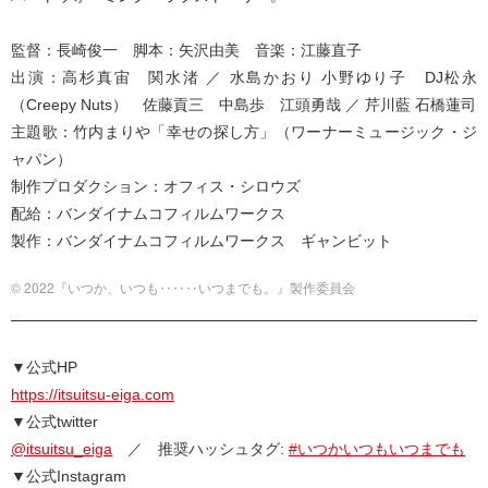
監督：長崎俊一 脚本：矢沢由美 音楽：江藤直子
出演：高杉真宙 関水渚 ／ 水島かおり 小野ゆり子 DJ松永
（Creepy Nuts） 佐藤貢三 中島歩 江頭勇哉 ／ 芹川藍 石橋蓮司
主題歌：竹内まりや「幸せの探し方」（ワーナーミュージック・ジ
ャパン）
制作プロダクション：オフィス・シロウズ
配給：バンダイナムコフィルムワークス
製作：バンダイナムコフィルムワークス ギャンビット
© 2022『いつか、いつも‥‥‥いつまでも。』製作委員会
▼公式HP
https://itsuitsu-eiga.com
▼公式twitter
@itsuitsu_eiga
／ 推奨ハッシュタグ:
#いつかいつもいつまでも
▼公式Instagram