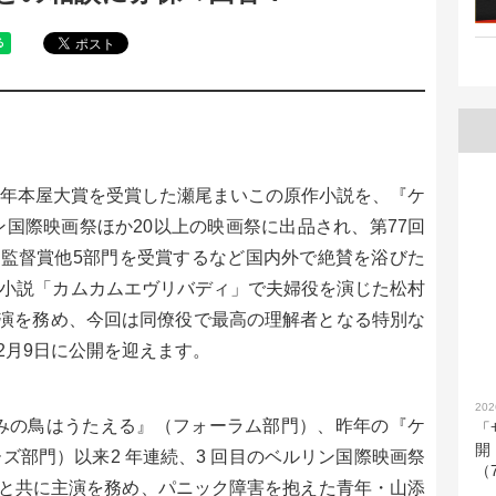
19年本屋大賞を受賞した瀬尾まいこの原作小説を、『ケ
ン国際映画祭ほか20以上の映画祭に出品され、第77回
監督賞他5部門を受賞するなど国内外で絶賛を浴びた
ビ小説「カムカムエヴリバディ」で夫婦役を演じた松村
演を務め、今回は同僚役で最高の理解者となる特別な
2月9日に公開を迎えます。
202
『きみの鳥はうたえる』（フォーラム部門）、昨年の『ケ
「
開
ズ部門）以来2 年連続、3 回目のベルリン国際映画祭
（
と共に主演を務め、パニック障害を抱えた青年・山添