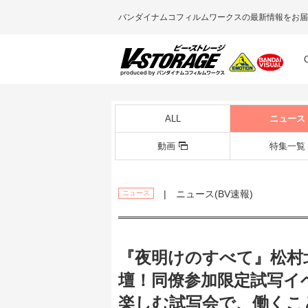
バンダイナムコフィルムワークスの最新情報をお届
ALL
ニュース
動画
特集一覧
| ニュース(BV速報)
ニュース
『夜明けのすべて』松村
壇！同僚参加限定試写イ
楽しむ試写会で、働くこ