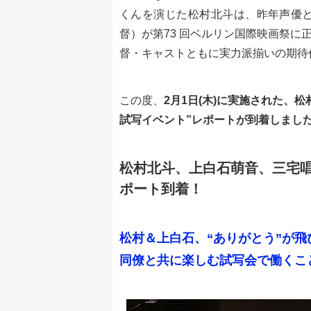
くんを演じた松村北斗は、昨年声優と
督）が第73 回ベルリン国際映画祭に
督・キャストともに実力派揃いの期待
この度、
2月1日(木)に実施された、
試写イベント”レポートが到着しまし
松村北斗、上白石萌音、三宅唱
ポート到着！
松村＆上白石、“ありがとう”が
同僚と共に楽しむ試写会で働くこ