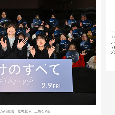
202
『
レ
（
プ
三宅唱監督、松村北斗、上白石萌音