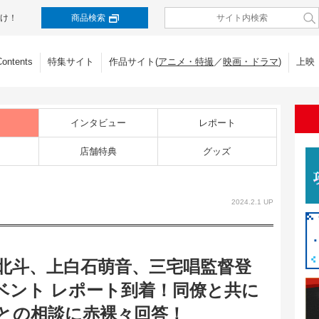
け！
商品検索
Contents
特集サイト
作品サイト(
アニメ・特撮
／
映画・ドラマ
)
上映
インタビュー
レポート
店舗特典
グッズ
2024.2.1 UP
北斗、上白石萌音、三宅唱監督登
ベント レポート到着！同僚と共に
との相談に赤裸々回答！