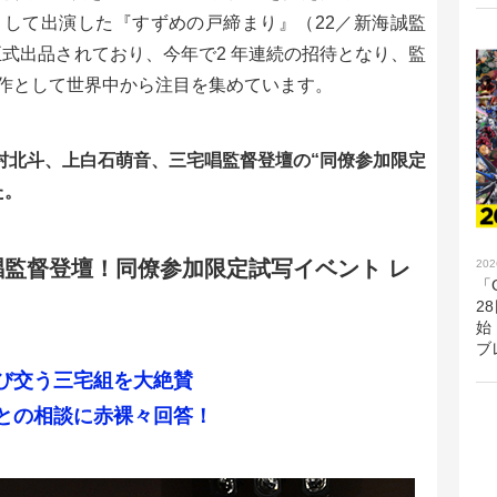
して出演した『すずめの戸締まり』（22／新海誠監
正式出品されており、今年で2 年連続の招待となり、監
作として世界中から注目を集めています。
松村北斗、上白石萌音、三宅唱監督登壇の“同僚参加限定
た。
監督登壇！同僚参加限定試写イベント レ
202
「G
2
始
ブ
飛び交う三宅組を大絶賛
との相談に赤裸々回答！