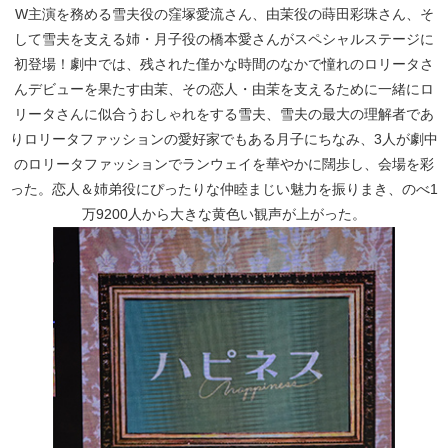
W主演を務める雪夫役の窪塚愛流さん、由茉役の蒔田彩珠さん、そ
して雪夫を支える姉・月子役の橋本愛さんがスペシャルステージに
初登場！劇中では、残された僅かな時間のなかで憧れのロリータさ
んデビューを果たす由茉、その恋人・由茉を支えるために一緒にロ
リータさんに似合うおしゃれをする雪夫、雪夫の最大の理解者であ
りロリータファッションの愛好家でもある月子にちなみ、3人が劇中
のロリータファッションでランウェイを華やかに闊歩し、会場を彩
った。恋人＆姉弟役にぴったりな仲睦まじい魅力を振りまき、のべ1
万9200人から大きな黄色い観声が上がった。