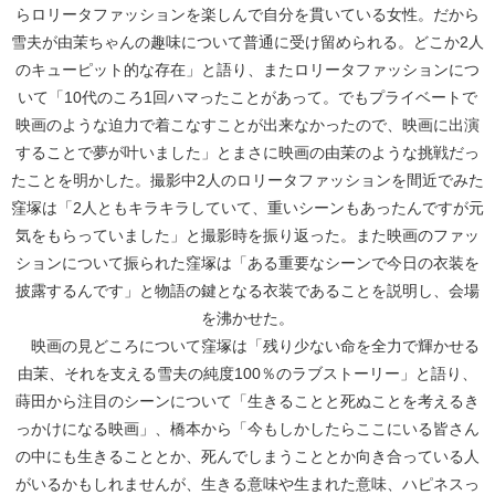
らロリータファッションを楽しんで自分を貫いている女性。だから
雪夫が由茉ちゃんの趣味について普通に受け留められる。どこか2人
のキューピット的な存在」と語り、またロリータファッションにつ
いて「10代のころ1回ハマったことがあって。でもプライベートで
映画のような迫力で着こなすことが出来なかったので、映画に出演
することで夢が叶いました」とまさに映画の由茉のような挑戦だっ
たことを明かした。撮影中2人のロリータファッションを間近でみた
窪塚は「2人ともキラキラしていて、重いシーンもあったんですが元
気をもらっていました」と撮影時を振り返った。また映画のファッ
ションについて振られた窪塚は「ある重要なシーンで今日の衣装を
披露するんです」と物語の鍵となる衣装であることを説明し、会場
を沸かせた。
映画の見どころについて窪塚は「残り少ない命を全力で輝かせる
由茉、それを支える雪夫の純度100％のラブストーリー」と語り、
蒔田から注目のシーンについて「生きることと死ぬことを考えるき
っかけになる映画」、橋本から「今もしかしたらここにいる皆さん
の中にも生きることとか、死んでしまうこととか向き合っている人
がいるかもしれませんが、生きる意味や生まれた意味、ハピネスっ