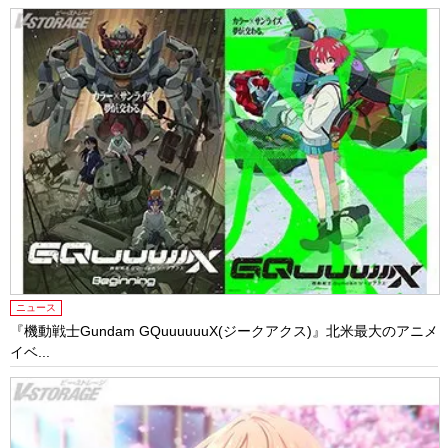
ニュース
『機動戦士Gundam GQuuuuuuX(ジークアクス)』北米最大のアニメ
イベ...