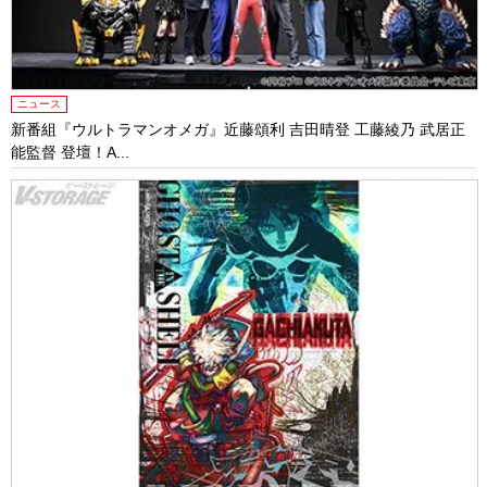
ニュース
新番組『ウルトラマンオメガ』近藤頌利 吉田晴登 工藤綾乃 武居正
能監督 登壇！A...