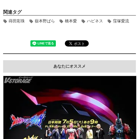
関連タグ
蒔田彩珠
嶽本野ばら
橋本愛
ハピネス
窪塚愛流
あなたにオススメ