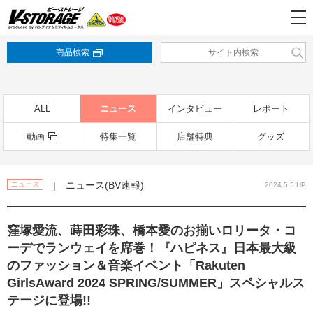
商品検索
ALL
ニュース
インタビュー
レポート
動画
特集一覧
店舗特典
グッズ
| ニュース(BV速報)
ニュース
2024.5.5 UP
窪塚愛流、蒔田彩珠、橋本愛のお揃いロリータ・コ
ーデでランウェイを席巻！『ハピネス』日本最大級
のファッション＆音楽イベント「Rakuten
GirlsAward 2024 SPRING/SUMMER」スペシャルス
テージに登場!!