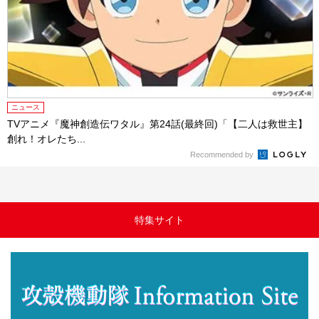
ニュース
TVアニメ『魔神創造伝ワタル』第24話(最終回)「【二人は救世主】
創れ！オレたち...
Recommended by
特集サイト