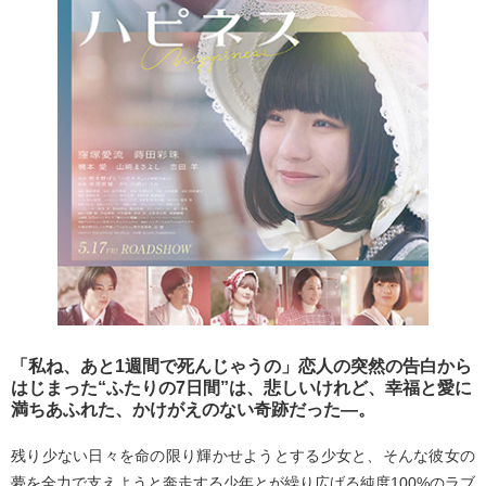
「私ね、あと1週間で死んじゃうの」恋人の突然の告白から
はじまった“ふたりの7日間”は、悲しいけれど、幸福と愛に
満ちあふれた、かけがえのない奇跡だった—。
残り少ない日々を命の限り輝かせようとする少女と、そんな彼女の
夢を全力で支えようと奔走する少年とが繰り広げる純度100%のラブ