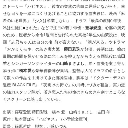
ストーリー『ハピネス』。彼女の突然の告白に戸惑いながらも、幸
せな日々を一緒につくりあげることに協力する雪夫役に、映画『麻
希のいる世界』『少女は卒業しない』、ドラマ「最高の教師1年後、
私は生徒に■された」などで注目の若手俳優・
窪塚愛流
。心臓の病気
のため、医者から余命1週間と告げられた高校2年生の由茉役は、映
画『志乃ちゃんは自分の名 前が言えない』『朝が来る』やドラマ
「おかえりモネ」の若き実力派・
蒔田彩珠
が好演。共演には、娘の
最期の時間を輝かせる為に悲しみを抑えながら支える両親役に
吉田
羊
とシンガーソングライターの
山崎まさよし
、弟・雪夫を案じ寄り
添う姉に
橋本愛
ら豪華俳優陣が集結。監督は人間ドラマの名手とし
て数々の作品を手掛けてきた篠原哲雄。脚本は『ドクター・デスの
遺産 BLACK FILE』『夜明けの街で』の川﨑いづみが担当。実力派
の強力スタッフ陣が、若き恋人たちの命のきらめきを余すところな
くスクリーンに映し出している。
出演：窪塚愛流 蒔田彩珠 橋本 愛 山崎まさよし 吉田 羊
原作：嶽本野ばら「ハピネス」（小学館文庫刊）
監督：篠原哲雄 脚本：川﨑いづみ