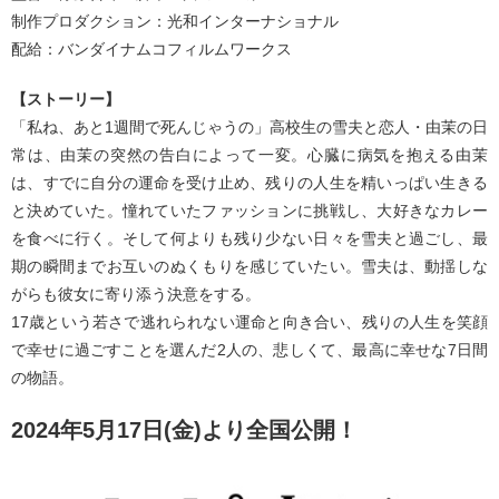
制作プロダクション：光和インターナショナル
配給：バンダイナムコフィルムワークス
【ストーリー】
「私ね、あと1週間で死んじゃうの」高校生の雪夫と恋人・由茉の日
常は、由茉の突然の告白によって一変。心臓に病気を抱える由茉
は、すでに自分の運命を受け止め、残りの人生を精いっぱい生きる
と決めていた。憧れていたファッションに挑戦し、大好きなカレー
を食べに行く。そして何よりも残り少ない日々を雪夫と過ごし、最
期の瞬間までお互いのぬくもりを感じていたい。雪夫は、動揺しな
がらも彼女に寄り添う決意をする。
17歳という若さで逃れられない運命と向き合い、残りの人生を笑顔
で幸せに過ごすことを選んだ2人の、悲しくて、最高に幸せな7日間
の物語。
2024年5月17日(金)より全国公開！