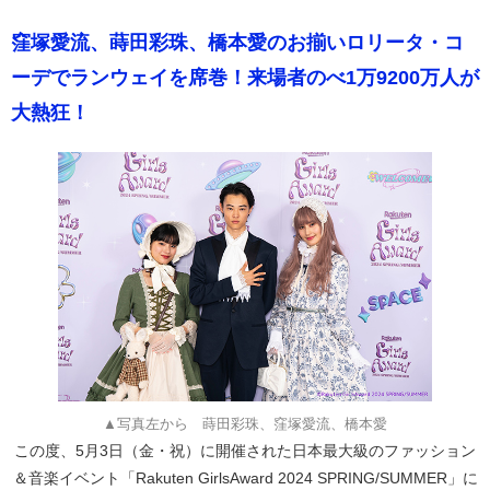
窪塚愛流、蒔田彩珠、橋本愛のお揃いロリータ・コ
ーデでランウェイを席巻！来場者のべ1万9200万人が
大熱狂！
▲写真左から 蒔田彩珠、窪塚愛流、橋本愛
この度、5月3日（金・祝）に開催された日本最大級のファッション
＆音楽イベント「Rakuten GirlsAward 2024 SPRING/SUMMER」に