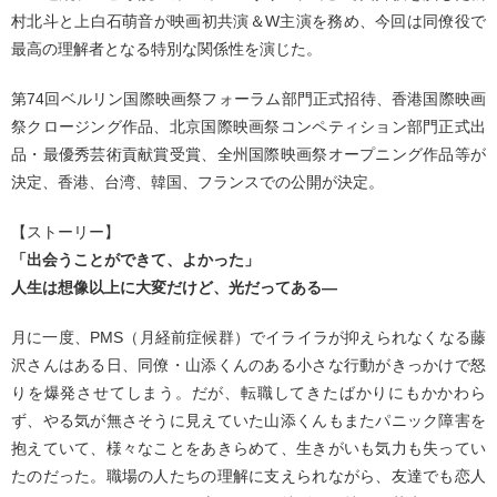
村北斗と上白石萌音が映画初共演＆W主演を務め、今回は同僚役で
最高の理解者となる特別な関係性を演じた。
第74回ベルリン国際映画祭フォーラム部門正式招待、香港国際映画
祭クロージング作品、北京国際映画祭コンペティション部門正式出
品・最優秀芸術貢献賞受賞、全州国際映画祭オープニング作品等が
決定、香港、台湾、韓国、フランスでの公開が決定。
【ストーリー】
「出会うことができて、よかった」
人生は想像以上に大変だけど、光だってある―
月に一度、PMS（月経前症候群）でイライラが抑えられなくなる藤
沢さんはある日、同僚・山添くんのある小さな行動がきっかけで怒
りを爆発させてしまう。だが、転職してきたばかりにもかかわら
ず、やる気が無さそうに見えていた山添くんもまたパニック障害を
抱えていて、様々なことをあきらめて、生きがいも気力も失ってい
たのだった。職場の人たちの理解に支えられながら、友達でも恋人