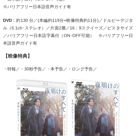
※バリアフリー日本語音声ガイド有
DVD
：約130 分／(本編約119分+映像特典約11分)／ドルビーデジタ
ル（5.1ch･ステレオ）／片面2層／16：9スクイーズ／ビスタサイズ
／バリアフリー日本語字幕付（ON･OFF可能） ※バリアフリー日
本語音声ガイド有
【映像特典】
・特報／・30秒予告／・本予告／・ロング予告／