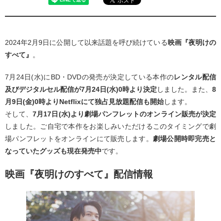
2024年2月9日に公開して以来話題を呼び続けている
映画『夜明けの
すべて』
。
7月24日(水)にBD・DVDの発売が決定している本作の
レンタル配信
及びデジタルセル配信が7月24日(水)0時より決定
しました。また、
8
月9日(金)0時よりNetflixにて独占見放題配信も開始
します。
そして、
7月17日(水)より劇場パンフレットのオンライン販売が決定
しました。ご自宅で本作をお楽しみいただけるこのタイミングで劇
場パンフレットをオンラインにて販売します。
劇場公開時即完売と
なっていたグッズも現在発売中
です。
映画『夜明けのすべて』配信情報