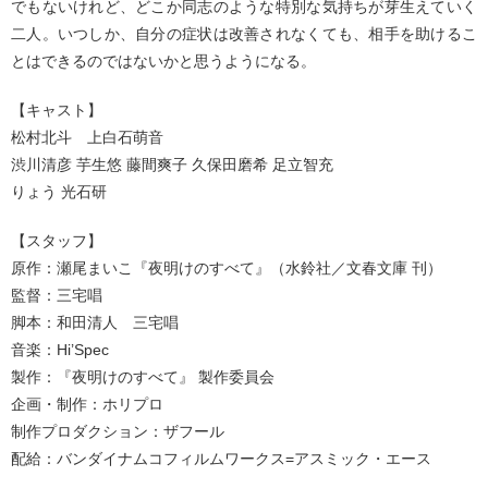
でもないけれど、どこか同志のような特別な気持ちが芽生えていく
二人。いつしか、自分の症状は改善されなくても、相手を助けるこ
とはできるのではないかと思うようになる。
【キャスト】
松村北斗 上白石萌音
渋川清彦 芋生悠 藤間爽子 久保田磨希 足立智充
りょう 光石研
【スタッフ】
原作：瀬尾まいこ『夜明けのすべて』（水鈴社／文春文庫 刊）
監督：三宅唱
脚本：和田清人 三宅唱
音楽：Hi’Spec
製作：『夜明けのすべて』 製作委員会
企画・制作：ホリプロ
制作プロダクション：ザフール
配給：バンダイナムコフィルムワークス=アスミック・エース