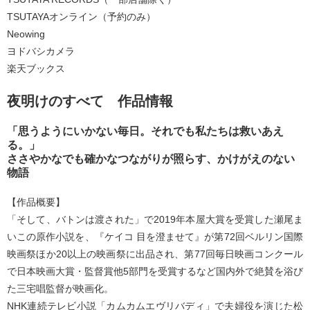
TSUTAYAオンライン（予約のみ）
Neowing
ヨドバシカメラ
楽天ブックス
夜明けのすべて 作品情報
「思うようにいかない毎日。それでも私たちは救いあえ
る。」
ささやかなでも確かなつながりが照らす、かけがえのない
物語
【作品概要】
「そして、バトンは渡された」で2019年本屋大賞を受賞した瀬尾ま
いこの原作小説を、『ケイコ 目を澄ませて』が第72回ベルリン国際
映画祭ほか20以上の映画祭に出品され、第77回毎日映画コンクール
で日本映画大賞・監督賞他5部門を受賞するなど国内外で絶賛を浴び
た三宅唱監督が映画化。
NHK連続テレビ小説「カムカムエヴリバディ」で夫婦役を演じた松