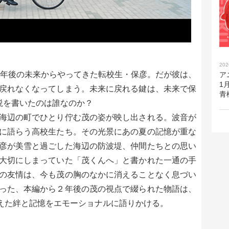
202
00年後の未来からやってきた転校生・保彦。だが彼は、
ア
1
戻れなくなってしまう。未来に戻れる鍵は、未来で保
青
説を書いたのは誰なのか？
海辺の町でひとり佇む茂の姿が映し出される。波音が
に語らう高校生たち。その光景にあの夏の記憶が重な
彦が美雪と過ごした海辺の防波堤、仲間たちとの思い
大切にしまっていた「茂くんへ」と書かれた一通の手
の友情は、今も茂の胸のなかに消えることなく息づい
った、本編から２年後の茂の視点で綴られた物語は、
を超えた絆と記憶をエモーショナルに語りかける。