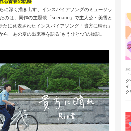
かれる青春の軌跡
らに深く描き出す、インスパイアソングのミュージッ
のは、同作の主題歌「scenario」で主人公・美雪と
。新たに発表されたインスパイアソング「貴方に晴れ」
から、あの夏の出来事を語る“もうひとつ”の物語。
202
「
グ
イ
ク