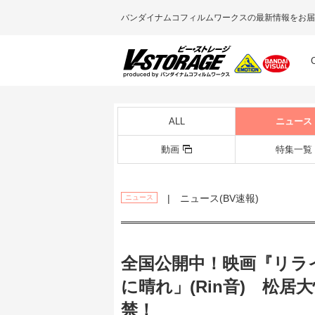
バンダイナムコフィルムワークスの最新情報をお届
ALL
ニュース
動画
特集一覧
| ニュース(BV速報)
ニュース
全国公開中！映画『リラ
に晴れ」(Rin音) 松居大
禁！