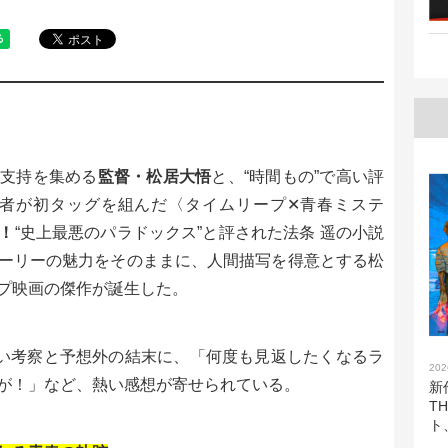
的支持を集める
監督・松居大悟
と、“時間もの”で高い評
者が初タッグを組んだ〈タイムリープ✕青春ミステ
！
“史上最悪のパラドックス”と評された法条 遥の小説
ーリーの魅力をそのままに、人間描写を得意とする松
プ映画の傑作が誕生した。
鋭い考察と予想外の結末に、「何度も見返したくなるラ
202
が！」など、熱い感想が寄せられている。
新
T
ト