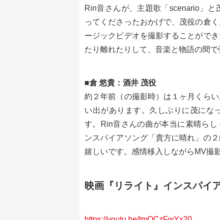
Rin音さんが、主題歌「scenari
ってくださったおかげで、茂役の倉く
ージックビデオを撮影することができ
たり離れたりして、音楽と物語の間で
■倉 悠貴：酒井 茂役
約２年前（の撮影時）は１ヶ月くらい
い出があります。久しぶりに茂にな
す。Rin音さんの曲が本当に素晴らしく
ンスパイアソング「貴方に晴れ」の２
嬉しいです。感情移入しながらMV撮
映画『リライト』インスパイアソン
https://youtu.be/tmQCzFwYx20