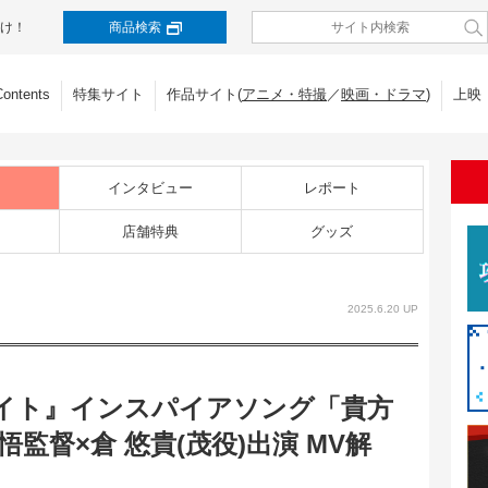
け！
商品検索
Contents
特集サイト
作品サイト(
アニメ・特撮
／
映画・ドラマ
)
上映
インタビュー
レポート
店舗特典
グッズ
2025.6.20 UP
イト』インスパイアソング「貴方
悟監督×倉 悠貴(茂役)出演 MV解