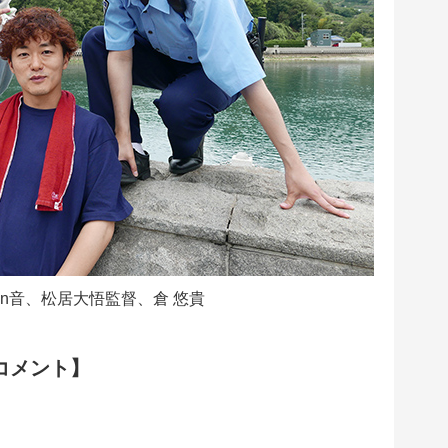
in音、松居大悟監督、倉 悠貴
コメント】