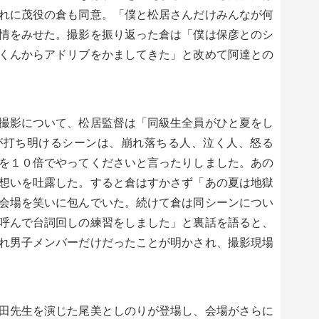
れに茂役の倉も同意。「僕と松居さんだけみんなが何
情をみせた。撮影を振り返った倉は「僕は保彦とのシ
くんからアドリブをかましてきた」と改めて阿達との
撮影について、松居監督は「同級生全員がひと夏をし
が打ち明けるシーンは、崩れ落ちる人、泣く人、怒る
を１０倍でやってくださいと言ったりしました。あの
想いを吐露した。すると倉はすかさず「あの夏は地獄
会場を笑いに包んでいた。続けて倉は同シーンについ
呼んで台詞回しの練習をしました」と裏話を語ると、
れ男子メンバーだけだったことが明かされ、撮影現場
田先生を演じた尾美としのりが登場し、会場がさらに