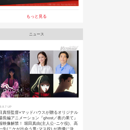
もっと見る
ニュース
6.8.7 UP
目真悟監督×マッドハウスが贈るオリジナル
場長編アニメーション『ghost／夜の果て』
報映像解禁！ 堀田真由(主人公･ニケ役)、高
一生(ニケが出会う男･マス役) が声優に決