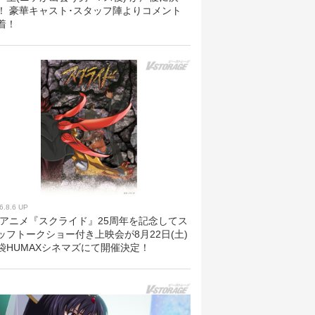
！ 豪華キャスト･スタッフ陣よりコメント
着！
6.8.6 UP
Vアニメ『スクライド』25周年を記念してス
ッフトークショー付き上映会が8月22日(土)
袋HUMAXシネマズにて開催決定！