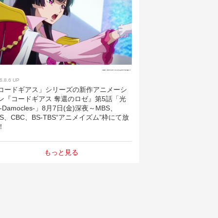
6.8.6 UP
コードギアス」シリーズの新作アニメーシ
ン『コードギアス 奪還のロゼ』第5話「光
 -Damocles-」8月7日(金)深夜～MBS、
BS、CBC、BS-TBS“アニメイズム”枠にて放
！
もっと見る