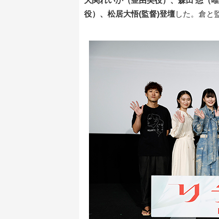
大関れいか（亜由美役）、森田 想（
役）、松居大悟(監督)登壇
した。倉と