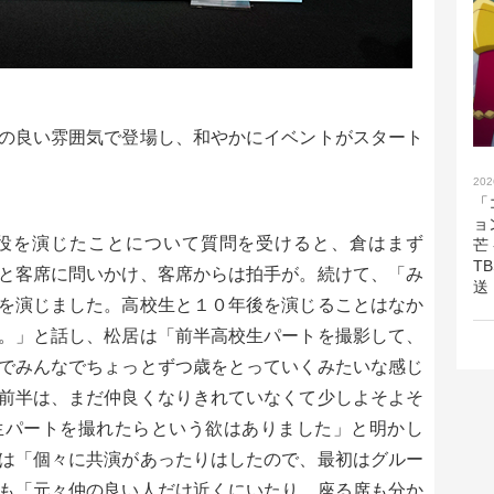
の良い雰囲気で登場し、和やかにイベントがスタート
202
「
ョ
役を演じたことについて質問を受けると、倉はまず
芒
T
と客席に問いかけ、客席からは拍手が。続けて、「み
送
を演じました。高校生と１０年後を演じることはなか
。」と話し、松居は「前半高校生パートを撮影して、
でみんなでちょっとずつ歳をとっていくみたいな感じ
前半は、まだ仲良くなりきれていなくて少しよそよそ
生パートを撮れたらという欲はありました」と明かし
は「個々に共演があったりはしたので、最初はグルー
も「元々仲の良い人だけ近くにいたり、座る席も分か