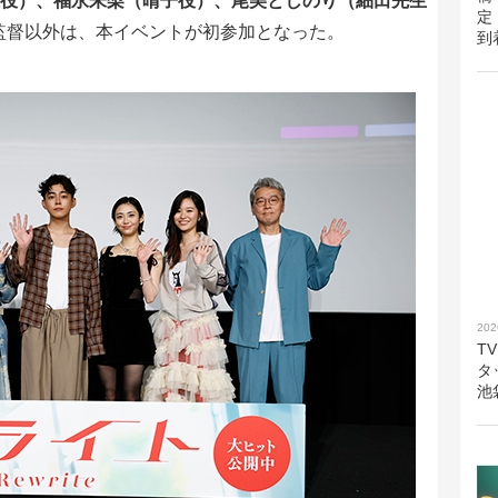
唯役）、福永朱梨（晴子役）、尾美としのり（細田先生
定
監督以外は、本イベントが初参加となった。
到
202
T
タ
池