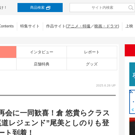
け！
商品検索
Contents
特集サイト
作品サイト(
アニメ・特撮
／
映画・ドラマ
)
上映
インタビュー
レポート
店舗特典
グッズ
2025.6.26 UP
再会に一同歓喜！倉 悠貴らクラス
尾道レジェンド”尾美としのりも登
ート到着！