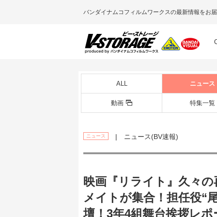
バンダイナムコフィルムワークスの最新情報をお届
ALL
ニュース
動画
特集一覧
| ニュース(BV速報)
ニュース
映画『リライト』久々の
メイトが集合！担任役“
壇！3年4組舞台挨拶レポ