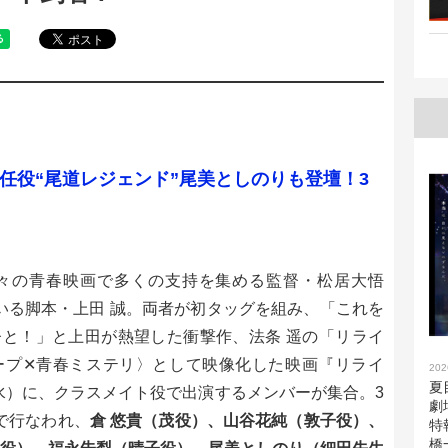
任役“尾道レジェンド”尾美としのりも登壇！3
々の青春映画で多くの支持を集める監督・松居大悟
ている脚本・上田 誠。両者が初タッグを組み、「これを
と！」と上田が熱望した衝撃作、法条 遥の「リライ
ープ✕青春ミステリ〉として映像化した映画『リライ
202
夏
水）に、クラスメイト役で出演するメンバーが集合。3
劇
宿で行なわれ、
倉 悠貴（茂役）、山谷花純（敦子役）、
特
橋