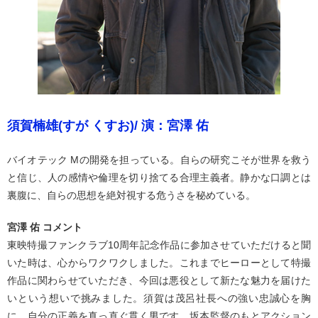
須賀楠雄(すが くすお)/ 演：宮澤 佑
バイオテック Mの開発を担っている。自らの研究こそが世界を救う
と信じ、人の感情や倫理を切り捨てる合理主義者。静かな口調とは
裏腹に、自らの思想を絶対視する危うさを秘めている。
宮澤 佑 コメント
東映特撮ファンクラブ10周年記念作品に参加させていただけると聞
いた時は、心からワクワクしました。これまでヒーローとして特撮
作品に関わらせていただき、今回は悪役として新たな魅力を届けた
いという想いで挑みました。須賀は茂呂社長への強い忠誠心を胸
に、自分の正義を真っ直ぐ貫く男です。坂本監督のもとアクション