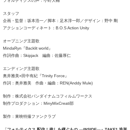
フォルティクスの声：小野大輔
スタッフ
企画・監督：坂本浩一／脚本：足木淳一郎／デザイン：野中 剛
アクションコーディネート：B.O.S Action Unity
オープニング主題歌
MindaRyn『Backlit world』
作詞作曲：Skipjack 編曲：佐藤厚仁
エンディング主題歌
奥井雅美×田中有紀『Trinity Force』
作詞：奥井雅美 作曲・編曲：REN(Anddy Mule)
制作：株式会社バンダイナムコフィルムワークス
制作プロダクション：MinyMixCreati部
製作：東映特撮ファンクラブ
『
フォルティクス 配信！推しを継ぐもの ―INSIDE―』TAKE1 造形