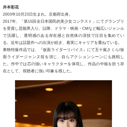
井本彩花
2003年10月23日生まれ。京都府出身。
2017年、「第15回全日本国民的美少女コンテスト」にてグランプリ
を受賞し芸能界入り。以降、ドラマ・映画・CMなど幅広いジャンル
で活躍し、透明感のある存在感と自然体の演技で注目を集めてい
る。近年は話題作への出演が続き、着実にキャリアを重ねている。
東映特撮作品では、『仮面ライダーリバイス』にて五十嵐さくら/仮
面ライダージャンヌ役を演じ、自らアクションシーンにも挑戦し
た。作中では芯の強いキャラクターを体現し、作品の中核を担う存
在として、視聴者に強い印象を残した。