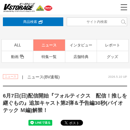
商品検索
ALL
ニュース
インタビュー
レポート
動画
特集一覧
店舗特典
グッズ
| ニュース(BV速報)
ニュース
2026.5.10 UP
6月7日(日)配信開始『フォルティクス 配信！推しを
継ぐもの』追加キャスト第2弾＆予告編30秒(バイオ
テック Ｍ編)解禁！