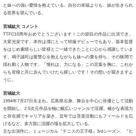
と妹への強い愛情を抱えている。自分の幸福よりも、妹が生きられ
る世界を望んでいる。
宮城紘大 コメント
TTFC10周年おめでとうございます！この節目の作品に出演でき、
大変光栄です。本作は僕にとって特撮デビューでもあり、坂本監督
をはじめ素晴らしい皆様とご一緒できたことに心から感謝していま
す。鳴子誠司は復讐心を抱えながらも妹への愛を持ち、その狭間で
揺れ動く人物です。「憧れは、力になる」この言葉を胸に、これか
らも皆様と共に歩んでいけたら嬉しいです！その想いが届きますよ
うに。
宮城紘大
1994年7月27日生まれ。広島県出身。舞台を中心に俳優として活動
を開始し、2.5次元作品を軸に幅広いジャンルで活躍。確かな表現力
と存在感でキャリアを築き、近年では音楽活動にもフィールドを広
げるなど、多方面に活躍の場を拡大している。
主な出演作に、ミュージカル『テニスの王子様』3rdシーズン、『ヒ