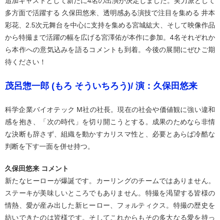
追加キャストとして新たに4名の出演が決定しました。実力派として
多方面で活躍する 久保田悠来、透明感ある演技で注目を集める 井本
彩花、2.5次元舞台を中心に支持を集める宮城紘大、そして映像作品
から特撮まで活躍の幅を広げる宮澤佑が本作に参加。4名それぞれか
ら本作への意気込みを語るコメントも到着。今後の展開にぜひご期
待ください！
茂呂惣一郎 (もろ そういちろう)/ 演：久保田悠来
科学企業バイオテック M社の社長。現在の社会や価値観に強い違和
感を抱き、「次の時代」を切り開こうとする。成果のためなら非情
な決断も辞さず、組織を動かすカリスマ性と、必要とあらば冷酷な
判断を下す一面を併せ持つ。
久保田悠来 コメント
新たなヒーローが爆誕です。カーリングのチームではありません。
ステーキが美味しいところでもありません。特撮を渇望する皆様の
情熱、愛が産み出した新ヒーロー、フォルティクス。特撮の歴史を
紡いできたのは皆様です。そしてこれからもその多大なる愛を持っ