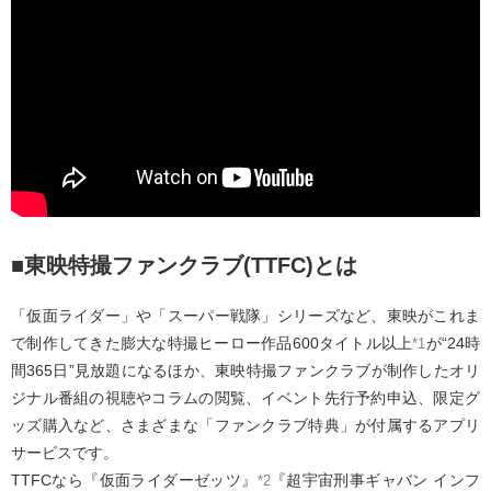
■東映特撮ファンクラブ(TTFC)とは
「仮面ライダー」や「スーパー戦隊」シリーズなど、東映がこれま
で制作してきた膨大な特撮ヒーロー作品600タイトル以上
が“24時
*1
間365日”見放題になるほか、東映特撮ファンクラブが制作したオリ
ジナル番組の視聴やコラムの閲覧、イベント先行予約申込、限定グ
ッズ購入など、さまざまな「ファンクラブ特典」が付属するアプリ
サービスです。
TTFCなら『仮面ライダーゼッツ』
『超宇宙刑事ギャバン インフ
*2