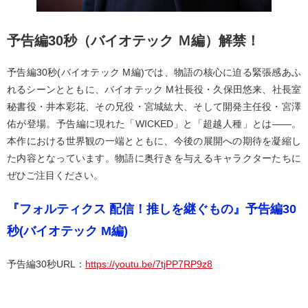
予告編30秒（バイオテック Ｍ編）解禁！
予告編30秒(バイオテック M編)では、物語の核心に迫る緊張感あふ
れるシーンとともに、バイオテック M社長役・久保田悠来、社長室
秘書役・井本彩花、その兄役・宮城紘大、そして開発主任役・宮澤
佑が登場。予告編に現れた「WICKED」と「超越人種」とは――。
本作における世界観の一端とともに、今後の展開への期待を凝縮し
た内容となっています。物語に奥行きを与えるキャラクターたちに
ぜひご注目ください。
『フォルティクス 配信！推しを継ぐもの』予告編30
秒(バイオテック M編)
予告編30秒URL：
https://youtu.be/7tjPP7RP9z8