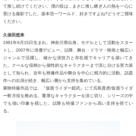
て推し続けてください。僕の役は...まさに推し継ぎ人の熱を一心に
受ける撮影でした。坂本浩一ワールド、好きですよね?どうぞご賞味
ください。
久保田悠来
1981年6月15日生まれ。神奈川県出身。モデルとして活動をスター
トし、2007年に俳優デビュー。以降、舞台・ドラマ・映画と幅広い
ジャンルで活躍し、確かな演技力と存在感でキャリアを築いてき
た。クールな役柄から個性的なキャラクターまで演じ分ける実力派
として知られ、近年も映像作品や舞台を中心に精力的に活動。話題
作への出演が続き、幅広い層から支持を集めている。
東映特撮作品では、『仮面ライダー鎧武』にて呉島貴虎/仮面ライダ
ー斬月役を務める。重厚なキャラクターを演じ切り、シリーズの中
でも強い印象を残した。以降も特撮ファンから高い支持を得てい
る。