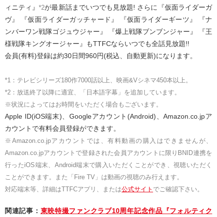
ィニティ』
が最新話までいつでも見放題! さらに『仮面ライダーガ
*2
ヴ』 『仮面ライダーガッチャード』 『仮面ライダーギーツ』 『ナ
ンバーワン戦隊ゴジュウジャー』 『爆上戦隊ブンブンジャー』 『王
様戦隊キングオージャー』もTTFCならいつでも全話見放題!!
会員(有料)登録は約30日間960円(税込、自動更新)になります。
*1：テレビシリーズ180作7000話以上、映画&Vシネマ450本以上。
*2：放送終了以降に適宜、「日本語字幕」を追加しています。
※状況によってはお時間をいただく場合もございます。
Apple ID(iOS端末)、Googleアカウント(Android)、Amazon.co.jpア
カウントで有料会員登録ができます。
※Amazon.co.jpアカウントでは、有料動画の購入はできませんが、
Amazon.co.jpアカウントで登録された会員アカウントに限りBNID連携を
行ったiOS端末、Android端末で購入いただくことができ、視聴いただく
ことができます。また「Fire TV」は動画の視聴のみ行えます。
対応端末等、詳細はTTFCアプリ、または
公式サイト
でご確認下さい。
関連記事：
東映特撮ファンクラブ10周年記念作品『フォルティク