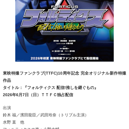
東映特撮ファンクラブ(TTFC)10周年記念 完全オリジナル新作特撮
作品
タイトル：『フォルティクス 配信!推しを継ぐもの』
2026年6月7日（日）ＴＴＦＣ独占配信
出演
鈴木 福／濱田龍臣／武田玲奈（トリプル主演）
水野 直 他