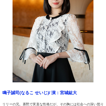
鳴子誠司(なるこ せいじ)/ 演：宮城紘大
リリーの兄。寡黙で実直な性格だが、その胸には社会への深い怒り