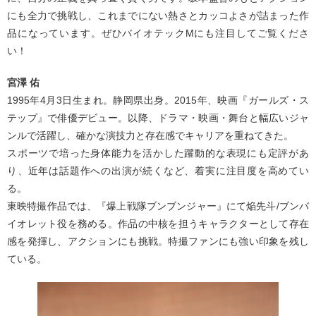
にも全力で挑戦し、これまでにない熱さとカッコよさが詰まった作
品になっています。ぜひバイオテックMにも注目してご覧くださ
い！
宮澤 佑
1995年4月3日生まれ。静岡県出身。2015年、映画『ガールズ・ス
テップ』で俳優デビュー。以降、ドラマ・映画・舞台と幅広いジャ
ンルで活躍し、確かな演技力と存在感でキャリアを重ねてきた。
スポーツで培った身体能力を活かした躍動的な表現にも定評があ
り、近年は話題作への出演が続くなど、着実に注目度を高めてい
る。
東映特撮作品では、『爆上戦隊ブンブンジャー』にて焔先斗/ブンバ
イオレット役を務める。作品の中核を担うキャラクターとして存在
感を発揮し、アクションにも挑戦。特撮ファンにも強い印象を残し
ている。