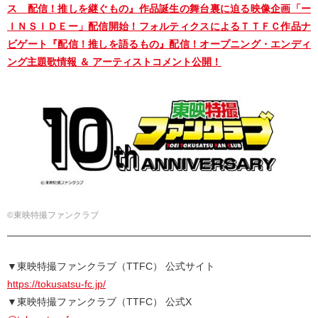
ス 配信！推しを継ぐもの』作品誕生の舞台裏に迫る映像企画「ー
ＩＮＳＩＤＥー」配信開始！フォルティクスによるＴＴＦＣ作品ナ
ビゲート『配信！推しを語るもの』配信！オープニング・エンディ
ング主題歌情報 ＆ アーティストコメント公開！
©東映特撮ファンクラブ
▼東映特撮ファンクラブ（TTFC） 公式サイト
https://tokusatsu-fc.jp/
▼東映特撮ファンクラブ（TTFC） 公式X