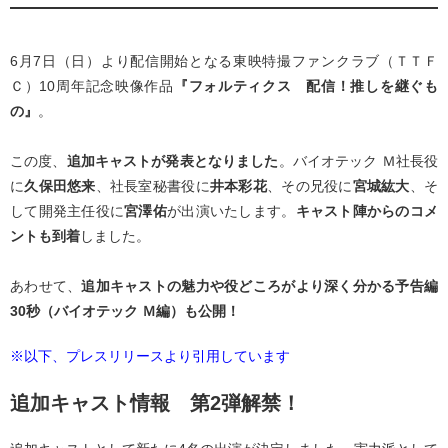
6月7日（日）より配信開始となる東映特撮ファンクラブ（ＴＴＦ
Ｃ）10周年記念映像作品
『フォルティクス 配信！推しを継ぐも
の』
。
この度、
追加キャストが発表となりました
。バイオテック Ｍ社長役
に
久保田悠来
、社長室秘書役に
井本彩花
、その兄役に
宮城紘大
、そ
して開発主任役に
宮澤佑
が出演いたします。
キャスト陣からのコメ
ントも到着
しました。
あわせて、
追加キャストの魅力や役どころがより深く分かる予告編
30秒（バイオテック Ｍ編）も公開！
※以下、プレスリリースより引用しています
追加キャスト情報 第2弾解禁！