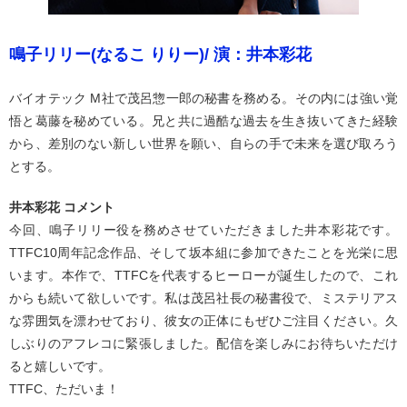
鳴子リリー(なるこ りりー)/ 演：井本彩花
バイオテック M社で茂呂惣一郎の秘書を務める。その内には強い覚
悟と葛藤を秘めている。兄と共に過酷な過去を生き抜いてきた経験
から、差別のない新しい世界を願い、自らの手で未来を選び取ろう
とする。
井本彩花 コメント
今回、鳴子リリー役を務めさせていただきました井本彩花です。
TTFC10周年記念作品、そして坂本組に参加できたことを光栄に思
います。本作で、TTFCを代表するヒーローが誕生したので、これ
からも続いて欲しいです。私は茂呂社長の秘書役で、ミステリアス
な雰囲気を漂わせており、彼女の正体にもぜひご注目ください。久
しぶりのアフレコに緊張しました。配信を楽しみにお待ちいただけ
ると嬉しいです。
TTFC、ただいま！