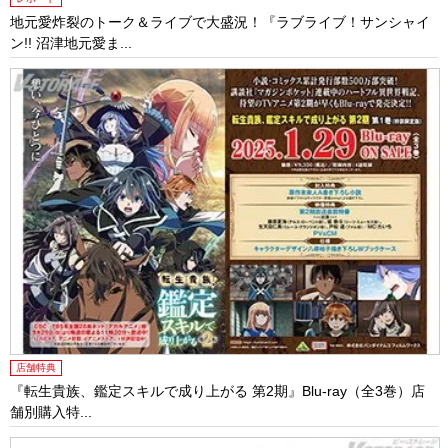
地元愛炸裂のトーク＆ライブで大盛況！『ラブライブ！サンシャイ
ン!! 沼津地元愛ま...
店舗特典
『転生貴族、鑑定スキルで成り上がる 第2期』Blu-ray（全3巻）店
舗別購入特...