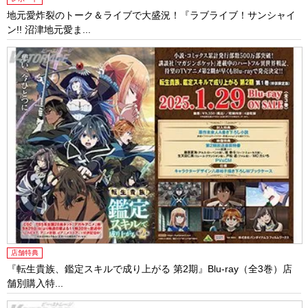
地元愛炸裂のトーク＆ライブで大盛況！『ラブライブ！サンシャイ
ン!! 沼津地元愛ま...
店舗特典
『転生貴族、鑑定スキルで成り上がる 第2期』Blu-ray（全3巻）店
舗別購入特...