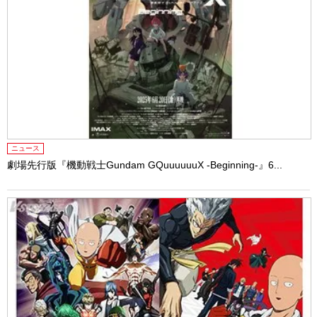
ニュース
劇場先行版『機動戦士Gundam GQuuuuuuX -Beginning-』6...