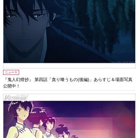
ニュース
『鬼人幻燈抄』 第四話「貪り喰うもの(後編)」あらすじ＆場面写真
公開中！