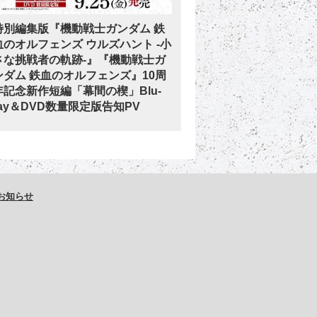
特別編集版『機動戦士ガンダム 鉄
血のオルフェンズ ウルズハント -小
さな挑戦者の軌跡-』『機動戦士ガ
ンダム 鉄血のオルフェンズ』10周
年記念新作短編「幕間の楔」Blu-
ray＆DVD数量限定版告知PV
お知らせ