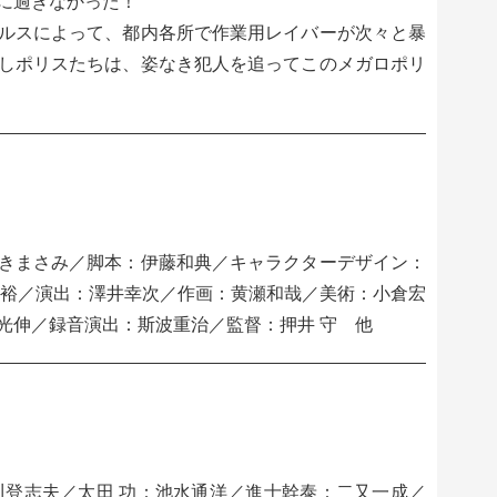
に過ぎなかった！
ルスによって、都内各所で作業用レイバーが次々と暴
しポリスたちは、姿なき犯人を追ってこのメガロポリ
きまさみ／脚本：伊藤和典／キャラクターデザイン：
 裕／演出：澤井幸次／作画：黄瀬和哉／美術：小倉宏
光伸／録音演出：斯波重治／監督：押井 守 他
川登志夫／太田 功：池水通洋／進士幹泰：二又一成／