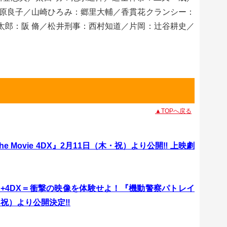
原良子／山崎ひろみ：郷里大輔／香貫花クランシー：
清太郎：阪 脩／松井刑事：西村知道／片岡：辻谷耕史／
▲TOPへ戻る
e Movie 4DX』2月11日（木・祝）より公開‼ 上映劇
+4DX＝衝撃の映像を体験せよ！『機動警察パトレイ
（木・祝）より公開決定‼