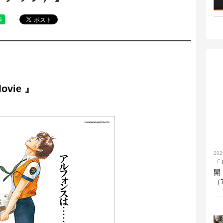
vie 』
202
「
開
（