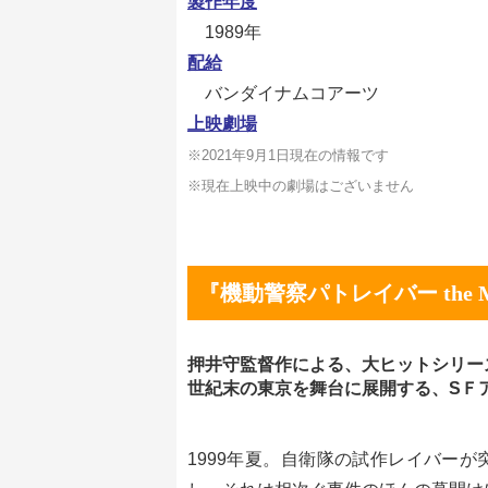
製作年度
1989年
配給
バンダイナムコアーツ
上映劇場
※2021年9月1
日現在の情報です
※現在上映中の劇場はございません
『機動警察パトレイバー the 
押井守監督作による、大ヒットシリー
世紀末の東京を舞台に展開する、SＦ
1999年夏。自衛隊の試作レイバー