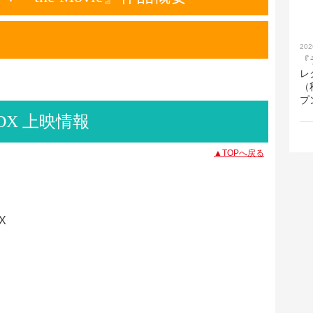
202
『
レ
（
プ
DX 上映情報
▲TOPへ戻る
X