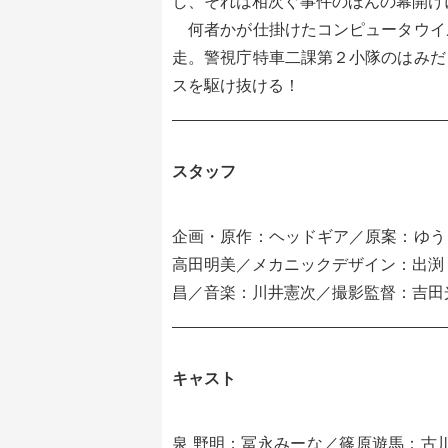
し、それは相次ぐ事件のほんの幕開け
何者かが仕掛けたコンピュータウイ
走。警視庁特車二課第２小隊のはみだ
スを駆け抜ける！
スタッフ
企画・原作：ヘッドギア／原案：ゆう
高田明美／メカニックデザイン：出渕
昌／音楽：川井憲次／撮影監督：吉田
キャスト
泉 野明：冨永みーな／篠原遊馬：古