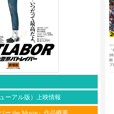
202
「G
2
始
ブ
ューアル版）上映情報
the Movie』作品概要