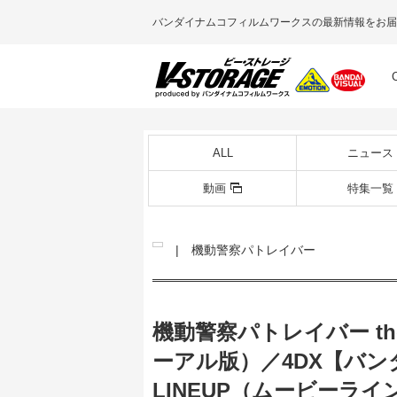
バンダイナムコフィルムワークスの最新情報をお届
ALL
ニュース
動画
特集一覧
| 機動警察パトレイバー
機動警察パトレイバー th
ーアル版）／4DX【バンダ
LINEUP（ムービーラ