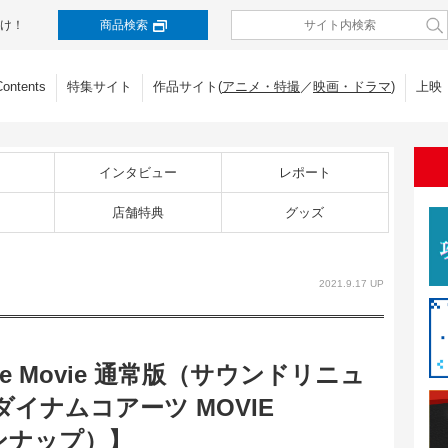
け！
商品検索
Contents
特集サイト
作品サイト(
アニメ・特撮
／
映画・ドラマ
)
上映
インタビュー
レポート
店舗特典
グッズ
2021.9.17 UP
e Movie 通常版（サウンドリニュ
イナムコアーツ MOVIE
インナップ）】