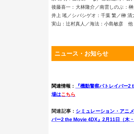
後藤喜一：大林隆介／南雲しのぶ：榊
井上 瑤／シバシゲオ：千葉 繁／榊 
実山：辻村真人／海法：小島敏彦 他
ニュース・お知らせ
関連情報：
『機動警察パトレイバー2 th
場は
こちら
関連記事：
シミュレーション・アニメ
バー2 the Movie 4DX』2月11日