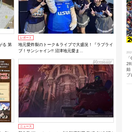
レポート
がる 第
地元愛炸裂のトーク＆ライブで大盛況！『ラブライ
ブ！サンシャイン!! 沼津地元愛ま...
202
「G
2
始
ブ
ニュース