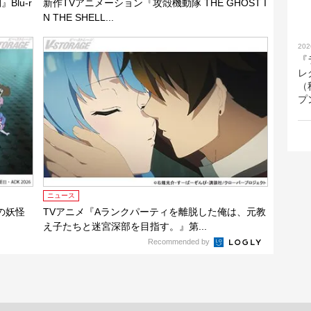
lu-r
新作TVアニメーション『攻殻機動隊 THE GHOST I
N THE SHELL...
202
『
レ
（
プ
ニュース
の妖怪
TVアニメ『Aランクパーティを離脱した俺は、元教
え子たちと迷宮深部を目指す。』第...
Recommended by