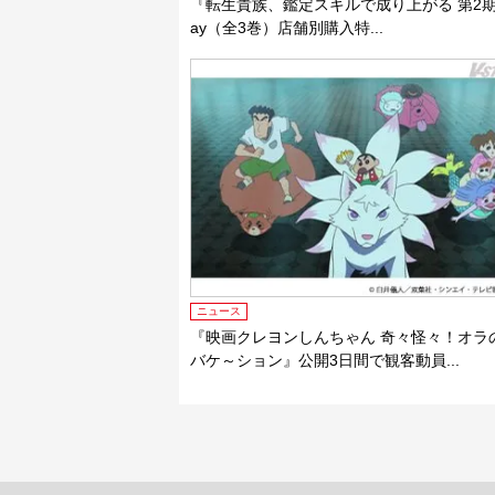
『転生貴族、鑑定スキルで成り上がる 第2期』B
ay（全3巻）店舗別購入特...
ニュース
『映画クレヨンしんちゃん 奇々怪々！オラ
バケ～ション』公開3日間で観客動員...