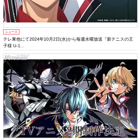
ニュース
テレ東他にて2024年10⽉2⽇(⽔)から毎週⽔曜放送『新テニスの王
⼦様 U-1...