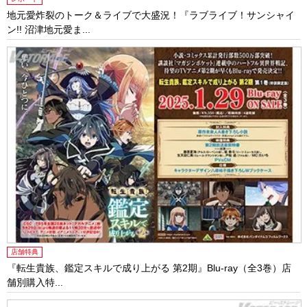
地元愛炸裂のトーク＆ライブで大盛況！『ラブライブ！サンシャイ
ン!! 沼津地元愛ま...
店舗特典
『転生貴族、鑑定スキルで成り上がる 第2期』Blu-ray（全3巻）店
舗別購入特...