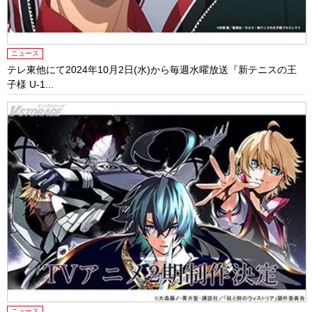
ニュース
テレ東他にて2024年10⽉2⽇(⽔)から毎週⽔曜放送『新テニスの王
⼦様 U-1...
ニュース