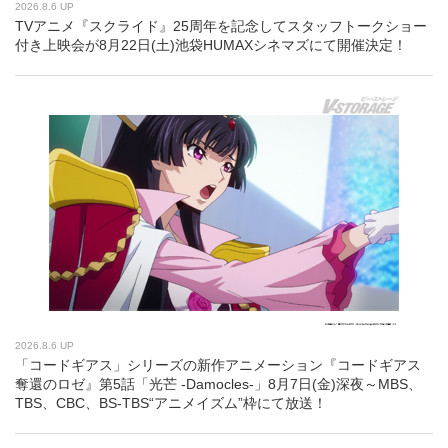
2026.8.6 UP
TVアニメ『スクライド』25周年を記念してスタッフトークショー
付き上映会が8月22日(土)池袋HUMAXシネマズにて開催決定！
2026.8.6 UP
「コードギアス」シリーズの新作アニメーション『コードギアス
奪還のロゼ』第5話「光芒 -Damocles-」8月7日(金)深夜～MBS、
TBS、CBC、BS-TBS“アニメイズム”枠にて放送！