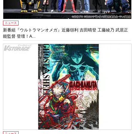
ニュース
新番組『ウルトラマンオメガ』近藤頌利 吉田晴登 工藤綾乃 武居正
能監督 登壇！A...
ニュース