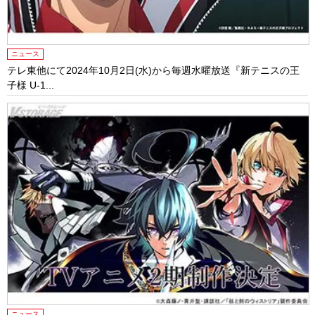
ニュース
テレ東他にて2024年10⽉2⽇(⽔)から毎週⽔曜放送『新テニスの王
⼦様 U-1...
ニュース