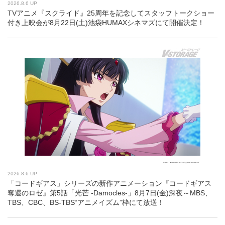
2026.8.6 UP
TVアニメ『スクライド』25周年を記念してスタッフトークショー
付き上映会が8月22日(土)池袋HUMAXシネマズにて開催決定！
2026.8.6 UP
「コードギアス」シリーズの新作アニメーション『コードギアス
奪還のロゼ』第5話「光芒 -Damocles-」8月7日(金)深夜～MBS、
TBS、CBC、BS-TBS“アニメイズム”枠にて放送！