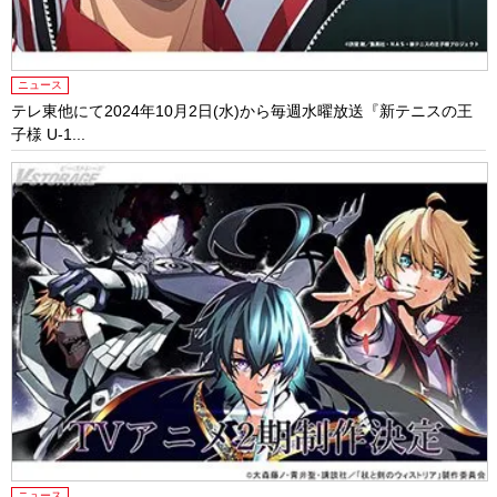
ニュース
テレ東他にて2024年10⽉2⽇(⽔)から毎週⽔曜放送『新テニスの王
⼦様 U-1...
ニュース