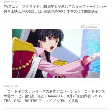
2026.8.6 UP
TVアニメ『スクライド』25周年を記念してスタッフトークショー
付き上映会が8月22日(土)池袋HUMAXシネマズにて開催決定！
2026.8.6 UP
「コードギアス」シリーズの新作アニメーション『コードギアス
奪還のロゼ』第5話「光芒 -Damocles-」8月7日(金)深夜～MBS、
TBS、CBC、BS-TBS“アニメイズム”枠にて放送！