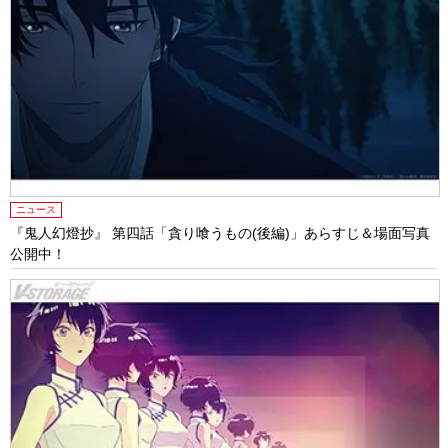
ニュース
『鬼人幻燈抄』 第四話「貪り喰うもの(後編)」あらすじ＆場面写真
公開中！