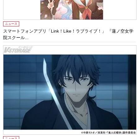
ニュース
スマートフォンアプリ「Link！Like！ラブライブ！」 『蓮ノ空女学
院スクール...
ニュース