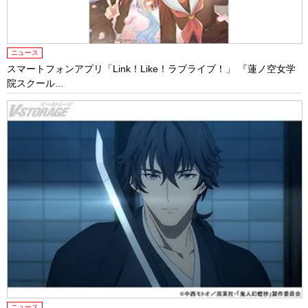
ニュース
スマートフォンアプリ「Link！Like！ラブライブ！」 『蓮ノ空女学
院スクール...
ニュース