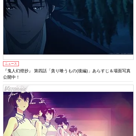
ニュース
『鬼人幻燈抄』 第四話「貪り喰うもの(後編)」あらすじ＆場面写真
公開中！