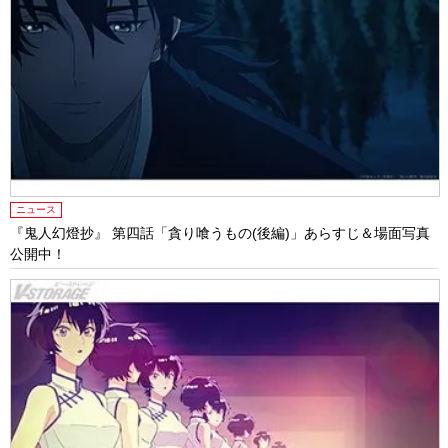
ニュース
『鬼人幻燈抄』 第四話「貪り喰うもの(後編)」あらすじ＆場面写真
公開中！