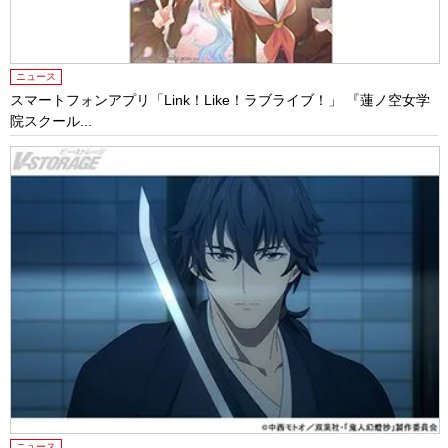
ニュース
スマートフォンアプリ「Link！Like！ラブライブ！」 『蓮ノ空女学
院スクール...
ニュース