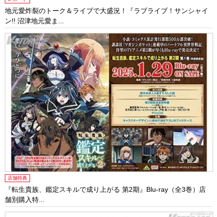
地元愛炸裂のトーク＆ライブで大盛況！『ラブライブ！サンシャイ
ン!! 沼津地元愛ま...
店舗特典
『転生貴族、鑑定スキルで成り上がる 第2期』Blu-ray（全3巻）店
舗別購入特...