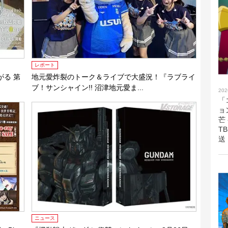
レポート
がる 第
地元愛炸裂のトーク＆ライブで大盛況！『ラブライ
ブ！サンシャイン!! 沼津地元愛ま...
202
「
ョ
芒
T
送
ニュース