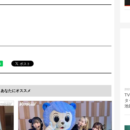
202
あなたにオススメ
T
タ
池