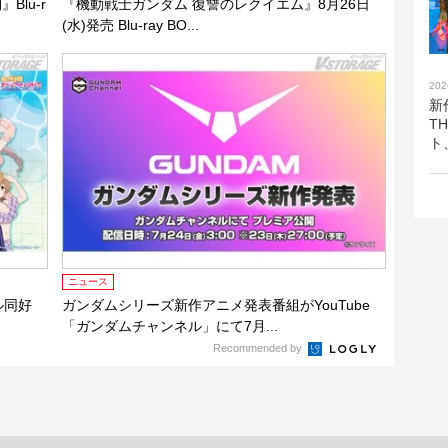
lu-r
『機動戦士ガンダム 復讐のレクイエム』8月26日
(水)発売 Blu-ray BO...
202
新
T
ト
ニュース
ル同好
ガンダムシリーズ新作アニメ発表番組がYouTube
「ガンダムチャンネル」にて7月...
Recommended by