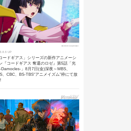
6.8.6 UP
コードギアス」シリーズの新作アニメーシ
ン『コードギアス 奪還のロゼ』第5話「光
 -Damocles-」8月7日(金)深夜～MBS、
BS、CBC、BS-TBS“アニメイズム”枠にて放
！