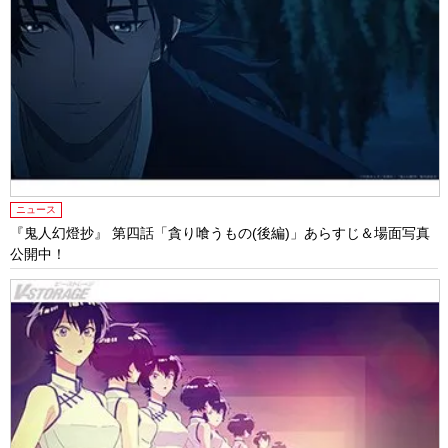
ニュース
『鬼人幻燈抄』 第四話「貪り喰うもの(後編)」あらすじ＆場面写真
公開中！