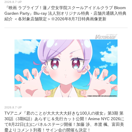
2026.8.7 UP
『映画 ラブライブ！蓮ノ空女学院スクールアイドルクラブ Bloom
Garden Party』Blu-ray 法人別オリジナル特典・店舗共通購入特典
紹介 ＜各対象店舗限定＞※2026年8月7日特典画像更新
2026.8.7 UP
TVアニメ『君のことが大大大大大好きな100人の彼女』第3期 第
30話（3期6話）あらすじ＆先行カット公開！Anime NYC 2026に
て8月22日(土)にパネルステージ開催！加藤 渉、本渡 楓、富田美
憂よりコメント到着！サイン会の開催も決定！