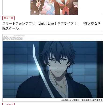
ニュース
スマートフォンアプリ「Link！Like！ラブライブ！」 『蓮ノ空女学
院スクール...
ニュース