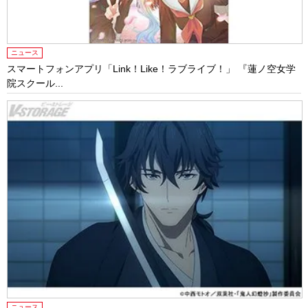
ニュース
スマートフォンアプリ「Link！Like！ラブライブ！」 『蓮ノ空女学
院スクール...
ニュース