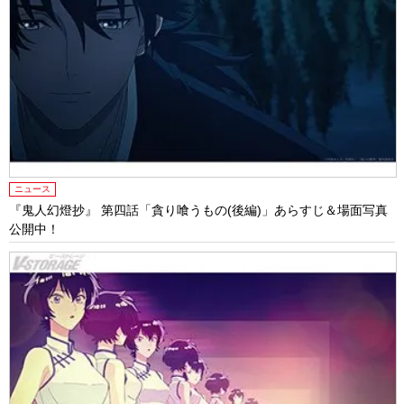
ニュース
『鬼人幻燈抄』 第四話「貪り喰うもの(後編)」あらすじ＆場面写真
公開中！