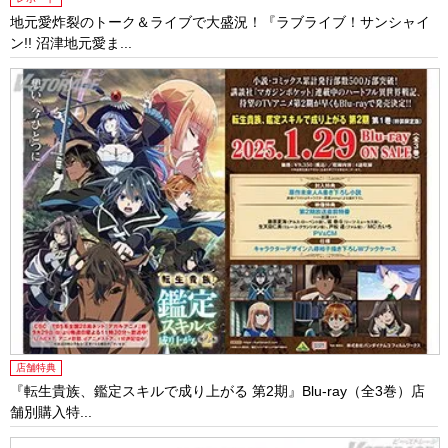
地元愛炸裂のトーク＆ライブで大盛況！『ラブライブ！サンシャイ
ン!! 沼津地元愛ま...
店舗特典
『転生貴族、鑑定スキルで成り上がる 第2期』Blu-ray（全3巻）店
舗別購入特...