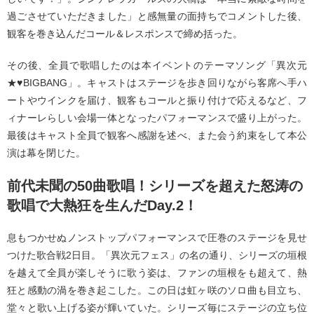
過ごさせていただきました」と感無量の面持ちでコメントした後、
観客を巻き込んだコール＆レスポンスで締め括った。
その後、全員で歌唱したのは本イベントのテーマソング「異次元
★♥BIGBANG」。キャストはステージを歩き回りながら客席へ手ハ
ートやウインクを届け、観客もコールと振り付けで応えるなど、フ
ィナーレらしい会場一体となったパフォーマンスで盛り上がった。
最後はキャスト全員で観客へ感謝を述べ、また会う約束をして本公
演は幕を閉じた。
前代未聞の50曲歌唱！シリーズを超えた怒涛の
歌唱で大熱狂を生んだDay.2！
息もつかせぬノンストップパフォーマンスで圧巻のステージを見せ
つけた歌合戦2日目。「異次元フェス」の名の通り、シリーズの垣根
を越えて全員が楽しそうに歌う姿は、ファンの垣根をも超えて、熱
狂と感動の渦を巻き起こした。この日は虹ヶ咲のソロ曲も目立ち、
堂々と歌い上げる姿が輝いていた。シリーズ毎にステージの立ち位