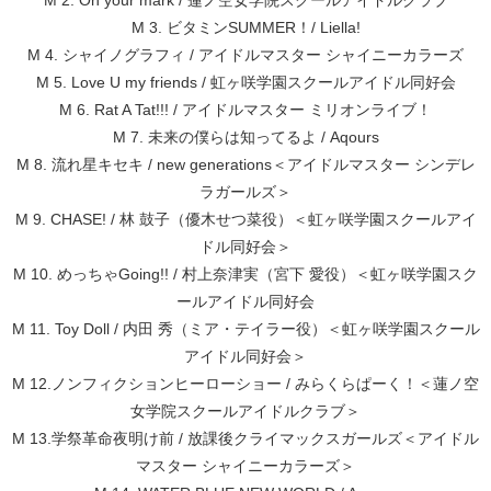
M 2. On your mark / 蓮ノ空女学院スクールアイドルクラブ
M 3. ビタミンSUMMER！/ Liella!
M 4. シャイノグラフィ / アイドルマスター シャイニーカラーズ
M 5. Love U my friends / 虹ヶ咲学園スクールアイドル同好会
M 6. Rat A Tat!!! / アイドルマスター ミリオンライブ！
M 7. 未来の僕らは知ってるよ / Aqours
M 8. 流れ星キセキ / new generations＜アイドルマスター シンデレ
ラガールズ＞
M 9. CHASE! / 林 鼓子（優木せつ菜役）＜虹ヶ咲学園スクールアイ
ドル同好会＞
M 10. めっちゃGoing!! / 村上奈津実（宮下 愛役）＜虹ヶ咲学園スク
ールアイドル同好会
M 11. Toy Doll / 内田 秀（ミア・テイラー役）＜虹ヶ咲学園スクール
アイドル同好会＞
M 12.ノンフィクションヒーローショー / みらくらぱーく！＜蓮ノ空
女学院スクールアイドルクラブ＞
M 13.学祭革命夜明け前 / 放課後クライマックスガールズ＜アイドル
マスター シャイニーカラーズ＞