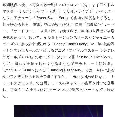
幕間映像の後、＜可愛く歌合戦！＞のブロックでは、まずアイドル
マスター ミリオンライブ！（以下、ミリオンライブ！）がアッパー
なフロアチューン「Sweet Sweet Soul」で会場の温度を上げると、
虹ヶ咲から相良、前田、指出がそれぞれソロ曲「無敵級*ビリーバ
ー」「オードリー」「哀温ノ詩」を繰り広げ、楽曲の世界観で会場
を包み込んだ。続いて、イルミネーションスターズ＜シャイニーカ
ラーズ＞による多幸感溢れる「Happy Funny Lucky」や、第3芸能課
＜シンデレラガールズ＞によるアニメ『アイドルマスター シンデレ
ラガールズ U149』のオープニングテーマ曲「Shine In The Sky☆」
など、思わず手拍子したくなるような楽曲をキュートに歌唱。
5yncri5e!＜Liella!＞による「Dancing Raspberry」では、キレのある
ダンスと透明感ある歌声で魅了すると、「Happy Nyan! Days」「キ
ャットスクワッド」では両シリーズのキャストが猫耳を付けて登場
し、可愛らしさ全開のパフォーマンスで観客のハートを打ち抜い
た。