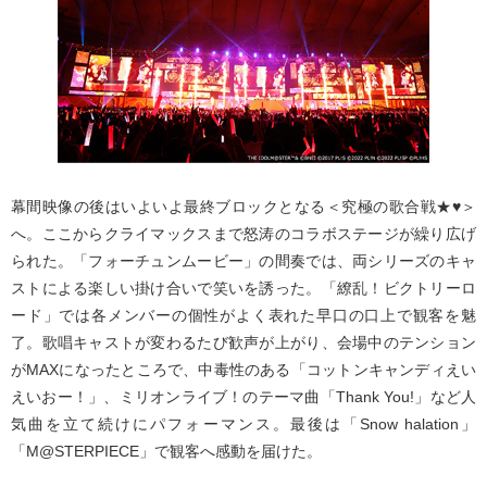
幕間映像の後はいよいよ最終ブロックとなる＜究極の歌合戦★♥＞
へ。ここからクライマックスまで怒涛のコラボステージが繰り広げ
られた。「フォーチュンムービー」の間奏では、両シリーズのキャ
ストによる楽しい掛け合いで笑いを誘った。「繚乱！ビクトリーロ
ード」では各メンバーの個性がよく表れた早口の口上で観客を魅
了。歌唱キャストが変わるたび歓声が上がり、会場中のテンション
がMAXになったところで、中毒性のある「コットンキャンディえい
えいおー！」、ミリオンライブ！のテーマ曲「Thank You!」など人
気曲を立て続けにパフォーマンス。最後は「Snow halation」
「M@STERPIECE」で観客へ感動を届けた。