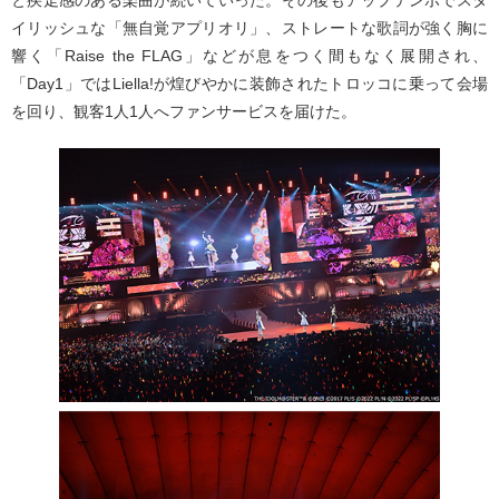
イリッシュな「無自覚アプリオリ」、ストレートな歌詞が強く胸に
響く「Raise the FLAG」などが息をつく間もなく展開され、
「Day1」ではLiella!が煌びやかに装飾されたトロッコに乗って会場
を回り、観客1人1人へファンサービスを届けた。