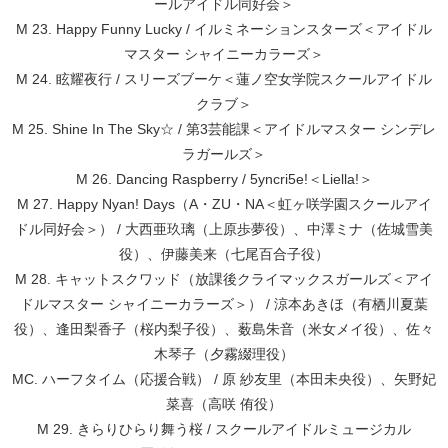
ールアイドル同好会＞
M 23. Happy Funny Lucky / イルミネーションスターズ＜アイドル
マスター シャイニーカラーズ＞
M 24. 眩耀夜行 / スリーズブーケ＜蓮ノ空女学院スクールアイドル
クラブ＞
M 25. Shine In The Sky☆ / 第3芸能課＜アイドルマスター シンデレ
ラガールズ＞
M 26. Dancing Raspberry / 5yncri5e!＜Liella!＞
M 27. Happy Nyan! Days（A・ZU・NA＜虹ヶ咲学園スクールアイ
ドル同好会＞） / 大西亜玖璃（上原歩夢役）、中澤ミナ（佐城雪美
役）、伊藤美来（七尾百合子役）
M 28. キャットスクワッド（放課後クライマックスガールズ＜アイ
ドルマスター シャイニーカラーズ＞） / 涼本あきほ（有栖川夏葉
役）、逢田梨香子（桜内梨子役）、薮島朱音（米女メイ役）、佐々
木琴子（夕霧綴理役）
MC. ハーフタイム（応援合戦） / 原 紗友里（本田未央役）、矢野妃
菜喜（高咲 侑役）
M 29. きらりひらり舞う桜 / スクールアイドルミュージカル