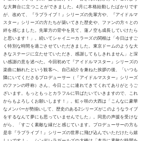
な大舞台に立つことができました。4月に本格始動したばかりです
が、改めて、『ラブライブ！』シリーズの先輩方や、『アイドルマ
スター』シリーズの方たちが築いてきた歴史や、ファンの方々との
絆を感じました。先輩方の背中を見て、蓮ノ空も成長していけたら
と思います！」。続いてシャイニーカラーズの関根は「今日はすご
く特別な時間を過ごさせていただきました。東京ドームのような大
きなステージに立たせていただき、感謝してもしきれません」と深
い感謝の意を述べた。今回初めて『アイドルマスター』シリーズの
楽曲に触れたという観客へ、自己紹介を兼ねた挨拶の後、「いつも
隣にいてくださるプロデューサー（『アイドルマスター』シリーズ
のファンの呼称）さん、今日ここに連れてきてくれてありがとうご
ざいます。もっともっとカラフルに羽ばたいていきますので、これ
からもよろしくお願いします！」。虹ヶ咲の大西は「こんなに豪華
なメンバーが勢揃いして、歴史のある2シリーズがこのようなライブ
をするなんて夢にも思っていませんでした」。同意の声援を受けな
がら、「すごく素敵な縁だと感じています。プロデューサーの方も
是非『ラブライブ！』シリーズの世界に飛び込んでいただけたら嬉
しいです！」。シンデレラガールズの大橋は「本当に素敵な時間を