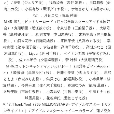
＞） / 愛美（ジュリア役）、福原綾香（渋谷 凛役）、川口莉奈（斑
鳩ルカ役）、小宮有紗（黒澤ダイヤ役）、伊達さゆり（澁谷かのん
役）、月音こな（藤島 慈役）
M 45. 繚乱！ビクトリーロード（虹ヶ咲学園スクールアイドル同好
会） / 鬼頭明里（近江彼方役）、小泉萌香（三船栞子役）、大橋彩
香（島村卯月役）、原 紗友里（本田未央役）、末柄里恵（豊川風花
役）、山口立花子（百瀬莉緒役）、峯田茉優（八宮めぐる役）、幸
村恵理（黛 冬優子役）、伊波杏樹（高海千歌役）、高槻かなこ（国
木田花丸役）、Liyuu（唐 可可役）、ペイトン尚未（平安名すみれ
役）、佐々木琴子（夕霧綴理役）、菅 叶和（大沢瑠璃乃役）
M 46.コットンキャンディえいえいおー！（黒澤ルビィ＜Aqours
＞） / 降幡 愛（黒澤ルビィ役）、佐藤亜美菜（橘 ありす役）、黒沢
ともよ（赤城みりあ役）、集貝はな（的場梨沙役）、小市眞琴（結
城 晴役）、今井麻夏（佐々木千枝役）、春瀬なつみ（龍崎 薫役）、
久野美咲（市原仁奈役）、小森結梨（古賀小春役）、中澤ミナ（佐
城雪美役）、花谷麻妃（遊佐こずえ役）
M 47. Thank You!（765 MILLIONSTARS＜アイドルマスター ミリオ
ンライブ！＞） / アイドルマスター シャイニーカラーズ、蓮ノ空女