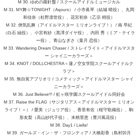
M 30. ゆめの羅針盤 / スクールアイドルミュージカル
M 31. MY舞☆TONIGHT（Aqours） / 小市眞琴（結城 晴役）、丸岡
和佳奈（杜野凛世役）、花宮初奈（乙宗 梢役）
M 32. 俠気乱舞（アイドルマスター ミリオンライブ！） / 南 早紀
（白石 紬役）、小宮有紗（黒澤ダイヤ役）、内田 秀（ミア・テイラ
ー役）、青山なぎさ（葉月 恋役）
M 33. Wandering Dream Chaser / ストレイライト＜アイドルマスタ
ー シャイニーカラーズ＞
M 34. KNOT / DOLLCHESTRA＜蓮ノ空女学院スクールアイドルク
ラブ＞
M 35. 無自覚アプリオリ / コメティック＜アイドルマスター シャイ
ニーカラーズ＞
M 36. Just Believe!!! / 虹ヶ咲学園スクールアイドル同好会
M 37. Raise the FLAG（サジタリアス＜アイドルマスター ミリオン
ライブ！＞） / 愛美（ジュリア役）、香里有佐（桜守歌織役）、駒
形友梨（高山紗代子役）、末柄里恵（豊川風花役）
M 38. Day1 / Liella!
M 39. ガールズ・イン・ザ・フロンティア / 大橋彩香（島村卯月