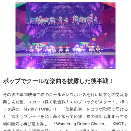
ポップでクールな楽曲を披露した後半戦！
その後の幕間映像で猫のコール＆レスポンスを行い観客との交流を
楽しんだ後、＜カッコ良く歌合戦！＞のブロックがスタート。和ロ
ック調の「MY舞☆TONIGHT」「俠気乱舞」をコラボ歌唱で届ける
と、観客もブレードを頭上高く振って応援。炎の演出も相まって会
場の熱気は再び急上昇し、「Wandering Dream Chaser」「KNOT」
と疾走感のある楽曲が続いていった。その後もアップテンポでスタ