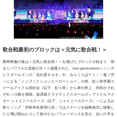
歌合戦最初のブロックは＜元気に歌合戦！＞
幕間映像の後は＜元気に歌合戦！＞を掲げたブロックが始まり、明
るくパワフルな楽曲が次々と披露された。new generations＜シンデ
レラガールズ＞の「流れ星キセキ」や、みらくらぱーく！＜蓮ノ空
＞による「ノンフィクションヒーローショー」の他、虹ヶ咲学園ス
クールアイドル同好会（以下、虹ヶ咲）から林や村上、内田がそれ
ぞれソロ曲を熱唱。放課後クライマックスガールズ＜アイドルマス
ター シャイニーカラーズ（以下、シャイニーカラーズ）＞によるお
祭りソング「学祭革命夜明け前」ではステージを縦横無尽に移動し
たり飛び跳ねたりして賑やかなパフォーマンスを見せ、合いの手を