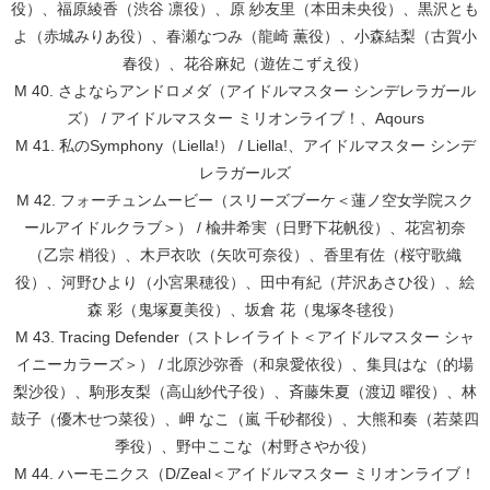
役）、福原綾香（渋谷 凛役）、原 紗友里（本田未央役）、黒沢とも
よ（赤城みりあ役）、春瀬なつみ（龍崎 薫役）、小森結梨（古賀小
春役）、花谷麻妃（遊佐こずえ役）
M 40. さよならアンドロメダ（アイドルマスター シンデレラガール
ズ） / アイドルマスター ミリオンライブ！、Aqours
M 41. 私のSymphony（Liella!） / Liella!、アイドルマスター シンデ
レラガールズ
M 42. フォーチュンムービー（スリーズブーケ＜蓮ノ空女学院スク
ールアイドルクラブ＞） / 楡井希実（日野下花帆役）、花宮初奈
（乙宗 梢役）、木戸衣吹（矢吹可奈役）、香里有佐（桜守歌織
役）、河野ひより（小宮果穂役）、田中有紀（芹沢あさひ役）、絵
森 彩（鬼塚夏美役）、坂倉 花（鬼塚冬毬役）
M 43. Tracing Defender（ストレイライト＜アイドルマスター シャ
イニーカラーズ＞） / 北原沙弥香（和泉愛依役）、集貝はな（的場
梨沙役）、駒形友梨（高山紗代子役）、斉藤朱夏（渡辺 曜役）、林
鼓子（優木せつ菜役）、岬 なこ（嵐 千砂都役）、大熊和奏（若菜四
季役）、野中ここな（村野さやか役）
M 44. ハーモニクス（D/Zeal＜アイドルマスター ミリオンライブ！