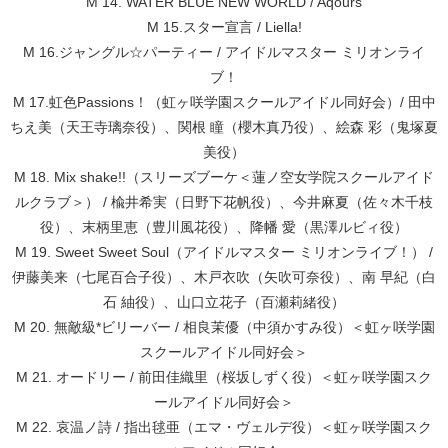
M 14. WATER BLUE NEW WORLD / Aqours
M 15.スター宣言 / Liella!
M 16.ジャングル☆パーティー / アイドルマスター ミリオンライ
ブ！
M 17.虹色Passions！（虹ヶ咲学園スクールアイドル同好会）/ 田中
ちえ美（天王寺璃奈役）、関根 瞳（櫻木真乃役）、絵森 彩（鬼塚夏
美役）
M 18. Mix shake!!（スリーズブーケ＜蓮ノ空女学院スクールアイド
ルクラブ＞） / 楡井希実（日野下花帆役）、今井麻夏（佐々木千枝
役）、末柄里恵（豊川風花役）、降幡 愛（黒澤ルビィ役）
M 19. Sweet Sweet Soul（アイドルマスター ミリオンライブ！） /
伊藤美来（七尾百合子役）、木戸衣吹（矢吹可奈役）、南 早紀（白
石 紬役）、山口立花子（百瀬莉緒役）
M 20. 無敵級*ビリーバー / 相良茉優（中須かすみ役）＜虹ヶ咲学園
スクールアイドル同好会＞
M 21. オードリー / 前田佳織里（桜坂しずく役）＜虹ヶ咲学園スク
ールアイドル同好会＞
M 22. 哀温ノ詩 / 指出毬亜（エマ・ヴェルデ役）＜虹ヶ咲学園スク