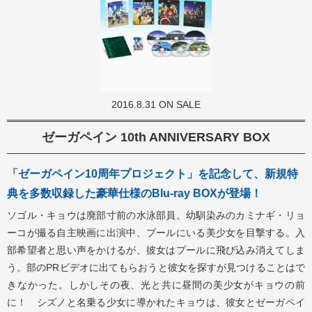
2016.8.31 ON SALE
ゼーガペイン 10th ANNIVERSARY BOX
「ゼーガペイン10周年プロジェクト」を記念して、新規特
典を多数収録した豪華仕様のBlu-ray BOXが登場！
ソゴル・キョウは廃部寸前の水泳部員。幼馴染みのカミナギ・リョ
ーコが撮る自主映画に出演中、プールにいる美少女を目撃する。入
部希望者と思い声をかけるが、彼女はプールに飛び込み消えてしま
う。部のPRビデオに出てもらおうと彼女を探すが見つけることはで
きなかった。しかしその夜、光と共に昼間の美少女がキョウの前
に！ シズノと名乗る少女に導かれたキョウは、彼女とゼーガペイ