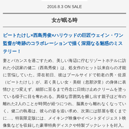
2016.8.3 ON SALE
女が眠る時
ビートたけし×西島秀俊×ハリウッドの巨匠ウェイン・ワン
監督が奇跡のコラボレーションで描く深淵なる魅惑のミス
テリー！
妻とバカンスを過ごすため、美しい海辺に佇むリゾートホテルに訪
れた小説家の健二（西島秀俊）は、処女作のヒット以来自らの才能
に苦悩していた。滞在初日、彼はプールサイドで初老の男・佐原
（ビートたけし）が、若く美しい女・美樹（忽那汐里）の身体に表
情ひとつ変えず、細部に至るまで丹念に日焼け止めクリームを塗っ
ている様子に目を奪われる。異様な雰囲気を醸し出す親子ほど年の
離れた2人のことが時間が経つにつれ、脳裏から離れなくなってい
く。健二の執着は、彼らの姿を追い求め、次第には部屋を覗くまで
に…。特装限定版には、メイキング映像やイベントダイジェスト映
像集などを収録した豪華特典ディスクや特製ブックレットを封入。