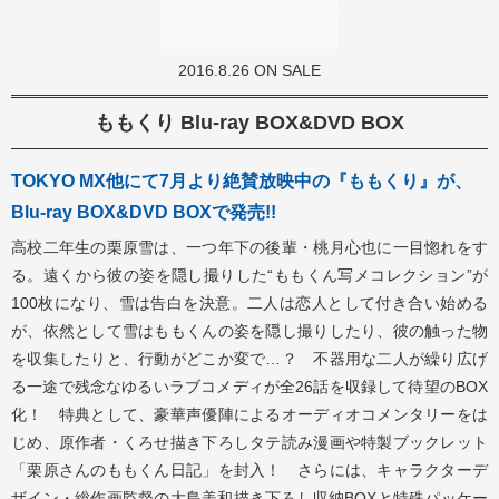
2016.8.26 ON SALE
ももくり Blu-ray BOX&DVD BOX
TOKYO MX他にて7月より絶賛放映中の『ももくり』が、
Blu-ray BOX&DVD BOXで発売!!
高校二年生の栗原雪は、一つ年下の後輩・桃月心也に一目惚れをす
る。遠くから彼の姿を隠し撮りした“ももくん写メコレクション”が
100枚になり、雪は告白を決意。二人は恋人として付き合い始める
が、依然として雪はももくんの姿を隠し撮りしたり、彼の触った物
を収集したりと、行動がどこか変で…？ 不器用な二人が繰り広げ
る一途で残念なゆるいラブコメディが全26話を収録して待望のBOX
化！ 特典として、豪華声優陣によるオーディオコメンタリーをは
じめ、原作者・くろせ描き下ろしタテ読み漫画や特製ブックレット
「栗原さんのももくん日記」を封入！ さらには、キャラクターデ
ザイン・総作画監督の大島美和描き下ろし収納BOXと特殊パッケー