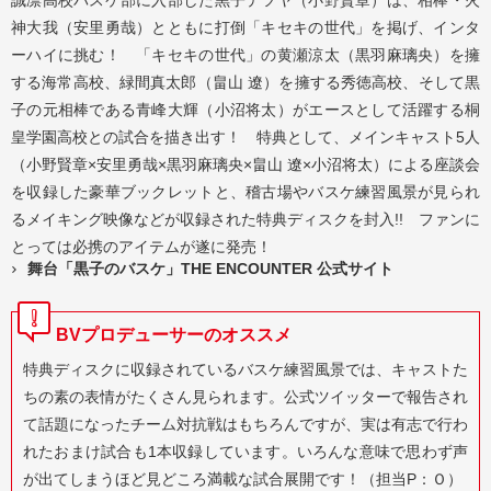
神大我（安里勇哉）とともに打倒「キセキの世代」を掲げ、インタ
ーハイに挑む！ 「キセキの世代」の黄瀬涼太（黒羽麻璃央）を擁
する海常高校、緑間真太郎（畠山 遼）を擁する秀徳高校、そして黒
子の元相棒である青峰大輝（小沼将太）がエースとして活躍する桐
皇学園高校との試合を描き出す！ 特典として、メインキャスト5人
（小野賢章×安里勇哉×黒羽麻璃央×畠山 遼×小沼将太）による座談会
を収録した豪華ブックレットと、稽古場やバスケ練習風景が見られ
るメイキング映像などが収録された特典ディスクを封入!! ファンに
とっては必携のアイテムが遂に発売！
舞台「黒子のバスケ」THE ENCOUNTER 公式サイト
BVプロデューサーのオススメ
特典ディスクに収録されているバスケ練習風景では、キャストた
ちの素の表情がたくさん見られます。公式ツイッターで報告され
て話題になったチーム対抗戦はもちろんですが、実は有志で行わ
れたおまけ試合も1本収録しています。いろんな意味で思わず声
が出てしまうほど見どころ満載な試合展開です！（担当P：Ｏ）