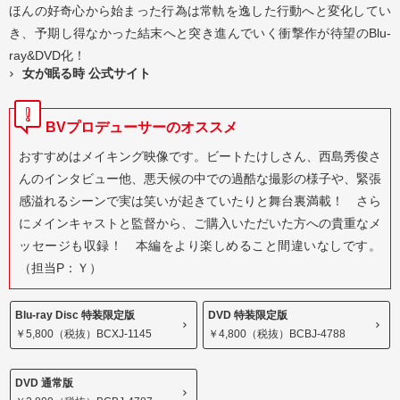
ほんの好奇心から始まった行為は常軌を逸した行動へと変化してい
き、予期し得なかった結末へと突き進んでいく衝撃作が待望のBlu-
ray&DVD化！
女が眠る時 公式サイト
BVプロデューサーのオススメ
おすすめはメイキング映像です。ビートたけしさん、西島秀俊さ
んのインタビュー他、悪天候の中での過酷な撮影の様子や、緊張
感溢れるシーンで実は笑いが起きていたりと舞台裏満載！ さら
にメインキャストと監督から、ご購入いただいた方への貴重なメ
ッセージも収録！ 本編をより楽しめること間違いなしです。
（担当P：Ｙ）
Blu-ray Disc 特装限定版
DVD 特装限定版
￥5,800（税抜）BCXJ-1145
￥4,800（税抜）BCBJ-4788
DVD 通常版