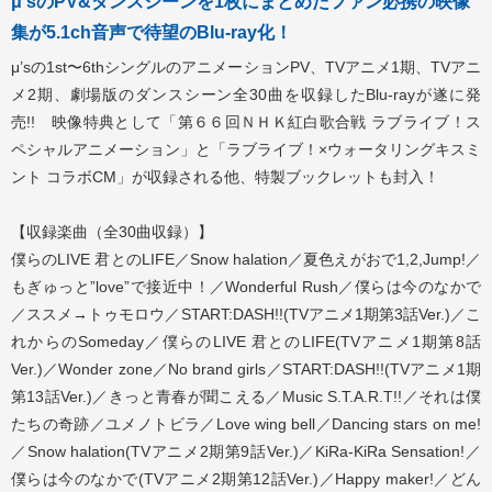
μ’sのPV&ダンスシーンを1枚にまとめたファン必携の映像
集が5.1ch音声で待望のBlu-ray化！
μ’sの1st〜6thシングルのアニメーションPV、TVアニメ1期、TVアニ
メ2期、劇場版のダンスシーン全30曲を収録したBlu-rayが遂に発
売!! 映像特典として「第６６回ＮＨＫ紅白歌合戦 ラブライブ！ス
ペシャルアニメーション」と「ラブライブ！×ウォータリングキスミ
ント コラボCM」が収録される他、特製ブックレットも封入！
【収録楽曲（全30曲収録）】
僕らのLIVE 君とのLIFE／Snow halation／夏色えがおで1,2,Jump!／
もぎゅっと”love”で接近中！／Wonderful Rush／僕らは今のなかで
／ススメ→トゥモロウ／START:DASH!!(TVアニメ1期第3話Ver.)／こ
れからのSomeday／僕らのLIVE 君とのLIFE(TVアニメ1期第8話
Ver.)／Wonder zone／No brand girls／START:DASH!!(TVアニメ1期
第13話Ver.)／きっと青春が聞こえる／Music S.T.A.R.T!!／それは僕
たちの奇跡／ユメノトビラ／Love wing bell／Dancing stars on me!
／Snow halation(TVアニメ2期第9話Ver.)／KiRa-KiRa Sensation!／
僕らは今のなかで(TVアニメ2期第12話Ver.)／Happy maker!／どん