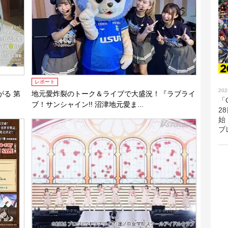
レポート
202
がる 第
地元愛炸裂のトーク＆ライブで大盛況！『ラブライ
「G
ブ！サンシャイン!! 沼津地元愛ま...
2
始
ブ