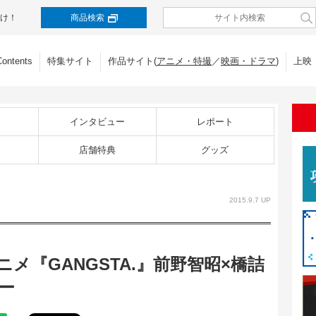
け！
商品検索
Contents
特集サイト
作品サイト(
アニメ・特撮
／
映画・ドラマ
)
上映
インタビュー
レポート
店舗特典
グッズ
2015.9.7 UP
メ『GANGSTA.』前野智昭×橋詰
ー