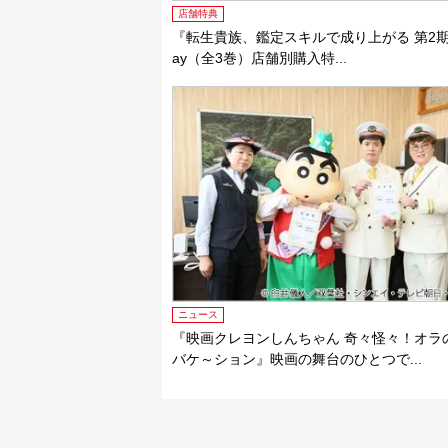
店舗特典
『転生貴族、鑑定スキルで成り上がる 第2期』B
ay（全3巻）店舗別購入特...
ニュース
『映画クレヨンしんちゃん 奇々怪々！オラ
バケ～ション』映画の舞台のひとつで...