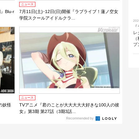
ニュース
lu-r
7月11日(土)･12日(日)開催『ラブライブ！蓮ノ空女
学院スクールアイドルクラ...
202
『
レ
（
プ
ニュース
の妖怪
TVアニメ『君のことが大大大大大好きな100人の彼
女』第3期 第27話（3期3話...
Recommended by