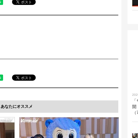
202
「
あなたにオススメ
開
（