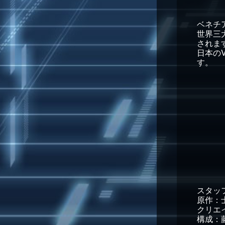
ベネチ
世界三
されま
日本のV
す。
スタッ
原作：
クリエ
構成：