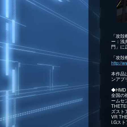
「攻殻機
ー：浅井
門」に
「攻殻機動
http://
本作品
ンアプ
◆HM
全国の
ームセ
THET
ズスト
VR T
I.G