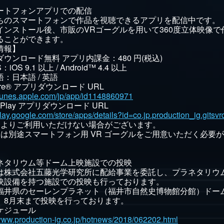
ートフォンアプリでの配信
ちのスマートフォンで作品を視聴できるアプリを配信中です。
インストール後、市販のVRゴーグルを用いて360度立体映像で
ることができます。
情報】
ウンロード無料 アプリ内課金：480 円(税込)
iOS 9.1 以上 / Android™ 4.4 以上
：日本語 / 英語
tore® アプリダウンロード URL
/itunes.apple.com/jp/app/id1148860971
e Play アプリダウンロード URL
play.google.com/store/apps/details?id=co.jp.production_ig.gitsvr
によりご利用いただけない場合がございます。
には別途スマートフォン用 VR ゴーグルをご用意いただく必要
ネタリウム等ドーム上映施設での投映
は株式会社五藤光学研究所に配給事業を委託し、プラネタリウ
映設備を持つ施設での投映も行っております。
福井県のセーレンプラネット（福井市自然史博物館分館）ドー
、8月末まで投映を行っております。
ケジュール
/www.production-ig.co.jp/hotnews/2018/062202.html