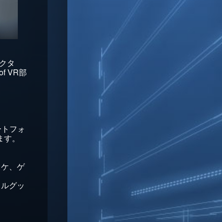
レクタ
 VR部
ートフォ
ます。
オケ、ゲ
ャルグッ