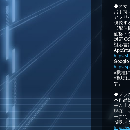
◆スマ
お手持
アプリ
視聴す
【配信
価格：ダ
対応 OS：
対応言語
AppS
https:/
Googl
https://
※機種
※視聴
す。
◆プラ
本作品
ーム上
現在、
ーにて
投映ス
https:/