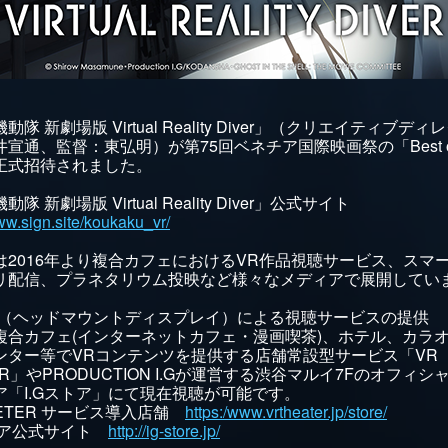
動隊 新劇場版 Virtual Reality Diver」（クリエイティブディ
宣通、監督：東弘明）が第75回ベネチア国際映画祭の「Best of
正式招待されました。
隊 新劇場版 Virtual Reality Diver」公式サイト
www.sign.site/koukaku_vr/
は2016年より複合カフェにおけるVR作品視聴サービス、スマ
リ配信、プラネタリウム投映など様々なメディアで展開してい
D（ヘッドマウントディスプレイ）による視聴サービスの提供
複合カフェ(インターネットカフェ・漫画喫茶)、ホテル、カラ
ンター等でVRコンテンツを提供する店舗常設型サービス「VR
ER」やPRODUCTION I.Gが運営する渋谷マルイ7Fのオフィシ
ア「I.Gストア」にて現在視聴が可能です。
HETER サービス導入店舗
https:/www.vrtheater.jp/store/
ストア公式サイト
http://ig-store.jp/