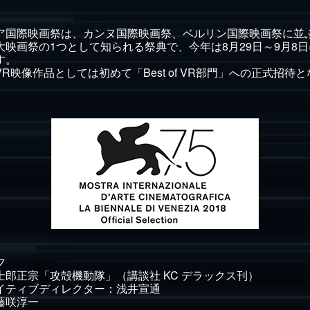
ア国際映画祭は、カンヌ国際映画祭、ベルリン国際映画祭に並
大映画祭の1つとして知られる祭典で、今年は8月29日～9月8
す。
R映像作品としては初めて「Best of VR部門」への正式招待
フ
士郎正宗「攻殻機動隊」（講談社 KC デラックス刊）
イティブディレクター：浅井宣通
藤咲淳一