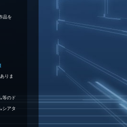
作品を
d
がありま
ム等のド
ムシアタ