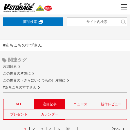
商品検索
#あちこちのすずさん
関連タグ
片渕須直
この世界の片隅に
この世界の（さらにいくつもの）片隅に
#あちこちのすずさん
ALL
注目記事
ニュース
新作レビュー
プレゼント
カレンダー
次へ
1
2
3
4
5
…