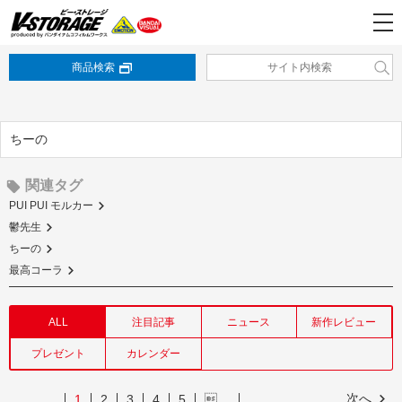
商品検索
ちーの
関連タグ
PUI PUI モルカー
鬱先生
ちーの
最高コーラ
ALL
注目記事
ニュース
新作レビュー
プレゼント
カレンダー
次へ
1
2
3
4
5
…