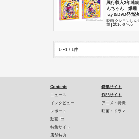
興行収入2年連続
んちゃん 爆睡！
ray＆DVD発売
映画 クレヨンしん
撃 | 2016-07-05
1〜1 / 1件
Contents
特集サイト
ニュース
作品サイト
インタビュー
アニメ・特撮
レポート
映画・ドラマ
動画
特集サイト
店舗特典