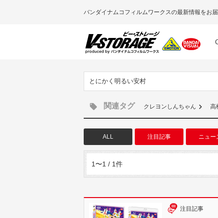
バンダイナムコフィルムワークスの最新情報をお届
とにかく明るい安村
関連タグ
クレヨンしんちゃん
高
ALL
注目記事
ニュー
1〜1 / 1件
注目記事