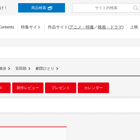
け！
商品検索
Contents
特集サイト
作品サイト(
アニメ・特撮
／
映画・ドラマ
)
上映
橋渉
安田顕
劇団ひとり
ス
新作レビュー
プレゼント
カレンダー