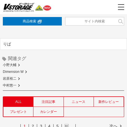
商品検索
りぱ
関連タグ
小野大輔
Dimension W
岩原裕二
中村悠一
ALL
注目記事
ニュース
新作レビュー
プレゼント
カレンダー
次へ
1
2
3
4
5
…