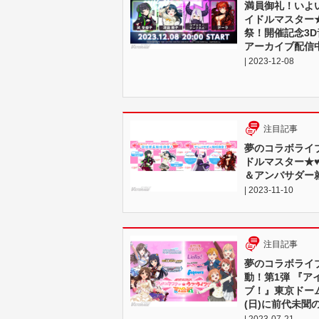
満員御礼！いよい
イドルマスター
祭！開催記念3D音
アーカイブ配信
| 2023-12-08
注目記事
夢のコラボライ
ドルマスター★
＆アンバサダー
| 2023-11-10
注目記事
夢のコラボライ
動！第1弾 『ア
ブ！』東京ドームで
(日)に前代未聞
| 2023-07-21