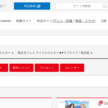
け！
商品検索
Contents
特集サイト
作品サイト(
アニメ・特撮
／
映画・ドラマ
)
上映
マスター
異次元フェス アイドルマスター★♥ラブライブ！歌合戦
ス
新作レビュー
プレゼント
カレンダー
注