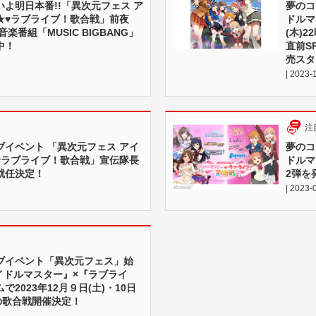
よ明日本番!!「異次元フェス ア
夢のコ
★♥ラブライブ！歌合戦」前夜
ドルマ
楽番組「MUSIC BIGBANG」
(木)
中！
直前S
売スタ
| 2023-
注
ブイベント 「異次元フェス アイ
夢のコ
♥ラブライブ！歌合戦」宣伝隊長
ドルマ
就任決定！
2弾を
| 2023-
ブイベント「異次元フェス」始
イドルマスター』×『ラブライ
2023年12月９日(土)・10日
の歌合戦開催決定！