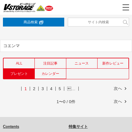
商品検索
コエンマ
ALL
注目記事
ニュース
新作レビュー
プレゼント
カレンダー
次へ
1
2
3
4
5
…
次へ
1〜0 / 0件
Contents
特集サイト