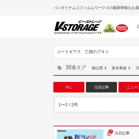
バンダイナムコフィルムワークスの最新情報をお届
コードギアス 亡国のアキト
関連タグ
福山潤
坂本真綾
ALL
注目記事
ニュー
1〜2 / 2件
注目記事