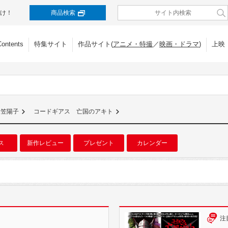
け！
商品検索
Contents
特集サイト
作品サイト(
アニメ・特撮
／
映画・ドラマ
)
上映
日笠陽子
コードギアス 亡国のアキト
ス
新作レビュー
プレゼント
カレンダー
注