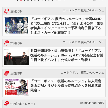
コードギアス 復活のルルーシュ
注目記事
『コードギアス 復活のルルーシュ』全国MX4D
＆4DX上映館にて1月29日（金）より公開！来場
者特典メインアニメーター千羽由利子描き下ろ
しポストカード配布決定!!
コードギアス 復活のルルーシュ
注目記事
谷口悟朗監督・福山潤登壇！「『コードギアス
復活のルルーシュ』Blu-ray＆DVD発売記念お誕
生日上映イベント」公式レポート到着！
コードギアス 復活のルルーシュ
注目記事
『コードギアス 復活のルルーシュ』法人限定
版＆店舗オリジナル購入特典紹介＜各対象店舗
限定＞
AnimeJapan 2019
注目記事
レポート