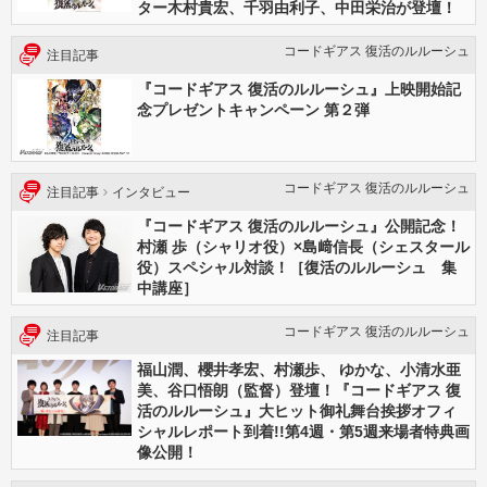
ター木村貴宏、千羽由利子、中田栄治が登壇！
コードギアス 復活のルルーシュ
注目記事
『コードギアス 復活のルルーシュ』上映開始記
念プレゼントキャンペーン 第２弾
コードギアス 復活のルルーシュ
注目記事
インタビュー
『コードギアス 復活のルルーシュ』公開記念！
村瀬 歩（シャリオ役）×島﨑信長（シェスタール
役）スペシャル対談！［復活のルルーシュ 集
中講座］
コードギアス 復活のルルーシュ
注目記事
福山潤、櫻井孝宏、村瀬歩、 ゆかな、小清水亜
美、谷口悟朗（監督）登壇！『コードギアス 復
活のルルーシュ』大ヒット御礼舞台挨拶オフィ
シャルレポート到着!!第4週・第5週来場者特典画
像公開！