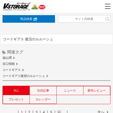
商品検索
コードギアス 復活のルルーシュ
関連タグ
福山潤
谷口悟朗
コードギアス
コードギアス復習のルルーシュ
ALL
注目記事
ニュース
新作レビュー
プレゼント
カレンダー
次へ
1
2
3
4
5
…