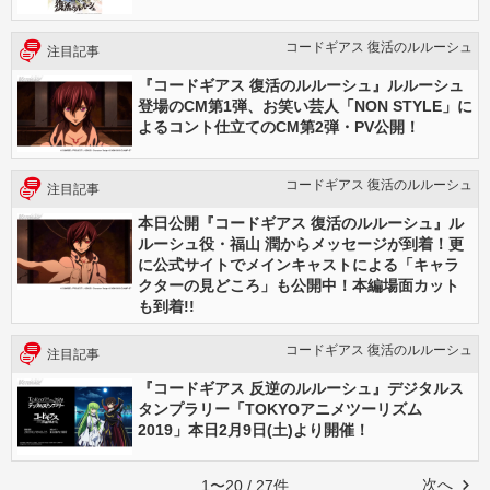
コードギアス 復活のルルーシュ
注目記事
『コードギアス 復活のルルーシュ』ルルーシュ
登場のCM第1弾、お笑い芸人「NON STYLE」に
よるコント仕立てのCM第2弾・PV公開！
コードギアス 復活のルルーシュ
注目記事
本日公開『コードギアス 復活のルルーシュ』ル
ルーシュ役・福山 潤からメッセージが到着！更
に公式サイトでメインキャストによる「キャラ
クターの見どころ」も公開中！本編場面カット
も到着!!
コードギアス 復活のルルーシュ
注目記事
『コードギアス 反逆のルルーシュ』デジタルス
タンプラリー「TOKYOアニメツーリズム
2019」本日2月9日(土)より開催！
次へ
1〜20 / 27件