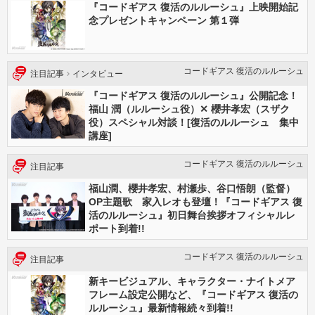
『コードギアス 復活のルルーシュ』上映開始記
念プレゼントキャンペーン 第１弾
コードギアス 復活のルルーシュ
注目記事
インタビュー
『コードギアス 復活のルルーシュ』公開記念！
福山 潤（ルルーシュ役）✕ 櫻井孝宏（スザク
役）スペシャル対談！[復活のルルーシュ 集中
講座]
コードギアス 復活のルルーシュ
注目記事
福山潤、櫻井孝宏、村瀬歩、谷口悟朗（監督）
OP主題歌 家入レオも登壇！『コードギアス 復
活のルルーシュ』初日舞台挨拶オフィシャルレ
ポート到着!!
コードギアス 復活のルルーシュ
注目記事
新キービジュアル、キャラクター・ナイトメア
フレーム設定公開など、『コードギアス 復活の
ルルーシュ』最新情報続々到着!!