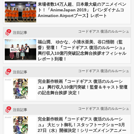
来場者数14万人超、日本最大級のアニメイベン
ト！「AnimeJapan 2019」【バンダイナムコ
Animation Airportブース】レポート
コードギアス 復活のルルーシュ
注目記事
福山潤、 ゆかな、小清水亜美、谷口悟朗（監
督）登壇！『コードギアス 復活のルルーシュ』
興行収入10億円突破記念舞台挨拶オフィシャル
レポート到着！
コードギアス 復活のルルーシュ
注目記事
完全新作映画『コードギアス 復活のルルーシ
ュ』 興行収入10億円突破！監督＆キャスト登壇
の記念舞台挨拶 決定！
コードギアス 復活のルルーシュ
注目記事
完全新作映画『コードギアス 復活のルルーシ
ュ』 大ヒット御礼！スタッフトークショー3月
27日（水）開催決定！シリーズメインアニメー