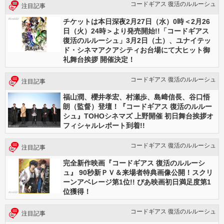
コードギアス 復活のルルーシュ
注目記事
チケットは本日深夜2月27日（水）0時＜2月26
日（火）24時＞より発売開始!!「コードギアス
復活のルルーシュ」3月2日（土）、ユナイテッ
ド・シネマアクアシティお台場にて大ヒット御
礼舞台挨拶 開催決定！
コードギアス 復活のルルーシュ
注目記事
福山潤、櫻井孝宏、村瀬歩、島﨑信長、谷口悟
朗（監督）登壇！『コードギアス 復活のルルー
シュ』TOHOシネマズ 上野開催 初日舞台挨拶オ
フィシャルレポート到着!!
コードギアス 復活のルルーシュ
注目記事
完全新作映画『コードギアス 復活のルルーシ
ュ』 90秒新ＰＶ＆来場者特典画像公開！スクリ
ーンアベレージ第1位!! ぴあ映画初日満足度第1
位獲得！
コードギアス 復活のルルーシュ
注目記事